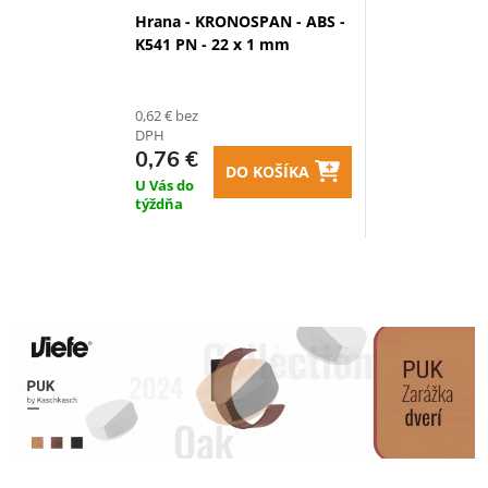
Hrana - KRONOSPAN - ABS -
K541 PN - 22 x 1 mm
0,62 € bez
DPH
0,76 €
DO KOŠÍKA
U Vás do
týždňa