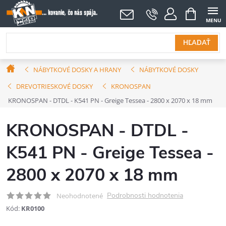
Prejsť
NÁKUPNÝ
KOŠÍK
na
obsah
HĽADAŤ
Domov
NÁBYTKOVÉ DOSKY A HRANY
NÁBYTKOVÉ DOSKY
DREVOTRIESKOVÉ DOSKY
KRONOSPAN
KRONOSPAN - DTDL - K541 PN - Greige Tessea - 2800 x 2070 x 18 mm
KRONOSPAN - DTDL -
K541 PN - Greige Tessea -
2800 x 2070 x 18 mm
Podrobnosti hodnotenia
Neohodnotené
Kód:
KR0100