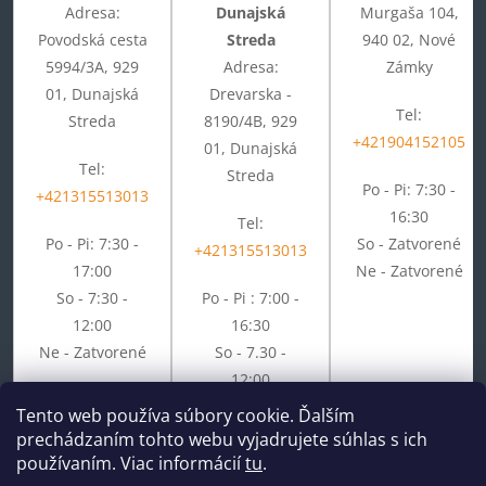
Adresa:
Dunajská
Murgaša 104,
Povodská cesta
Streda
940 02, Nové
5994/3A, 929
Adresa:
Zámky
01, Dunajská
Drevarska -
Tel:
Streda
8190/4B, 929
+421904152105
01, Dunajská
Tel:
Streda
Po - Pi: 7:30 -
+421315513013
16:30
Tel:
Po - Pi: 7:30 -
So - Zatvorené
+421315513013
17:00
Ne - Zatvorené
So - 7:30 -
Po - Pi : 7:00 -
12:00
16:30
Ne - Zatvorené
So - 7.30 -
12:00
Ne - Zatvorené
Tento web používa súbory cookie. Ďalším
prechádzaním tohto webu vyjadrujete súhlas s ich
používaním. Viac informácií
tu
.