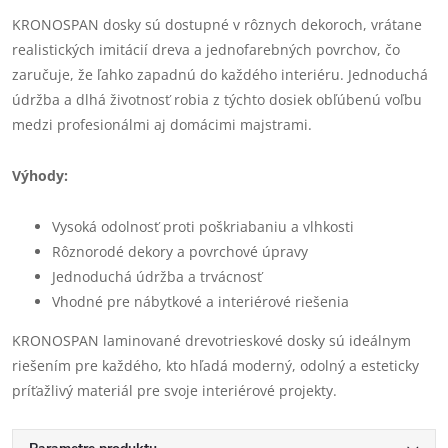
KRONOSPAN dosky sú dostupné v rôznych dekoroch, vrátane
realistických imitácií dreva a jednofarebných povrchov, čo
zaručuje, že ľahko zapadnú do každého interiéru. Jednoduchá
údržba a dlhá životnosť robia z týchto dosiek obľúbenú voľbu
medzi profesionálmi aj domácimi majstrami.
Výhody:
Vysoká odolnosť proti poškriabaniu a vlhkosti
Rôznorodé dekory a povrchové úpravy
Jednoduchá údržba a trvácnosť
Vhodné pre nábytkové a interiérové riešenia
KRONOSPAN laminované drevotrieskové dosky sú ideálnym
riešením pre každého, kto hľadá moderný, odolný a esteticky
príťažlivý materiál pre svoje interiérové projekty.