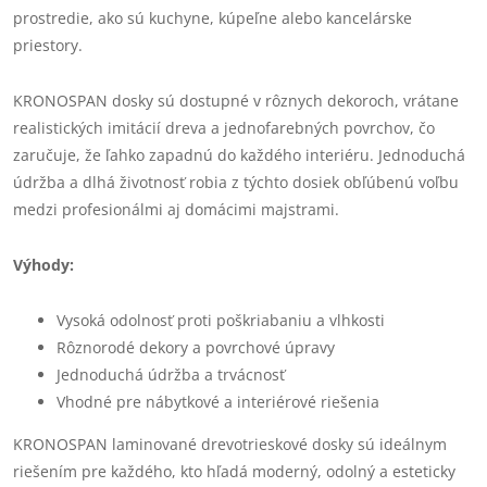
prostredie, ako sú kuchyne, kúpeľne alebo kancelárske
priestory.
KRONOSPAN dosky sú dostupné v rôznych dekoroch, vrátane
realistických imitácií dreva a jednofarebných povrchov, čo
zaručuje, že ľahko zapadnú do každého interiéru. Jednoduchá
údržba a dlhá životnosť robia z týchto dosiek obľúbenú voľbu
medzi profesionálmi aj domácimi majstrami.
Výhody:
Vysoká odolnosť proti poškriabaniu a vlhkosti
Rôznorodé dekory a povrchové úpravy
Jednoduchá údržba a trvácnosť
Vhodné pre nábytkové a interiérové riešenia
KRONOSPAN laminované drevotrieskové dosky sú ideálnym
riešením pre každého, kto hľadá moderný, odolný a esteticky