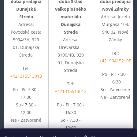
doba predajňa
doba Sklad
doba predajňa
Dunajská
veľkoplošného
Nové Zámky
Streda
materiálu
Adresa: Jozefa
Adresa:
Dunajská
Murgaša 104,
Povodská cesta
Streda
940 02, Nové
5994/3A, 929
Adresa:
Zámky
01, Dunajská
Drevarska -
Tel:
Streda
8190/4B, 929
+421904152105
01, Dunajská
Tel:
Streda
Po - Pi: 7:30 -
+421315513013
16:30
Tel:
Po - Pi: 7:30 -
So - Zatvorené
+421315513013
17:00
Ne - Zatvorené
So - 7:30 -
Po - Pi : 7:00 -
12:00
16:30
Ne - Zatvorené
So - 7.30 -
12:00
Ne - Zatvorené