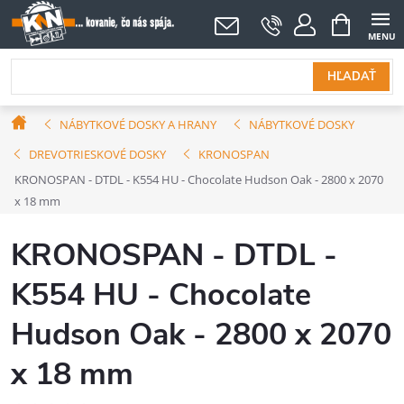
Prejsť
NÁKUPNÝ
KOŠÍK
na
obsah
HĽADAŤ
Domov
NÁBYTKOVÉ DOSKY A HRANY
NÁBYTKOVÉ DOSKY
DREVOTRIESKOVÉ DOSKY
KRONOSPAN
KRONOSPAN - DTDL - K554 HU - Chocolate Hudson Oak - 2800 x 2070
x 18 mm
KRONOSPAN - DTDL -
K554 HU - Chocolate
Hudson Oak - 2800 x 2070
x 18 mm