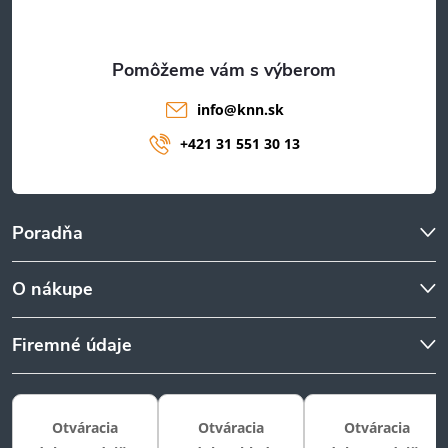
i
e
info
@
knn.sk
+421 31 551 30 13
Poradňa
O nákupe
Firemné údaje
Otváracia
Otváracia
Otváracia