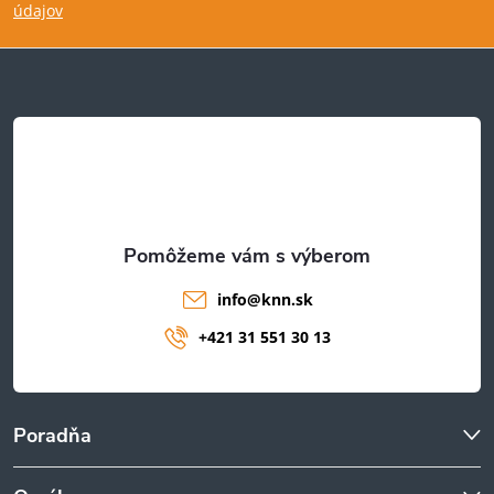
p
údajov
ä
t
i
e
info
@
knn.sk
+421 31 551 30 13
Poradňa