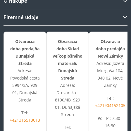
O nákupe
Firemné údaje
Otváracia
Otváracia
Otváracia
doba predajňa
doba Sklad
doba predajňa
Dunajská
veľkoplošného
Nové Zámky
Streda
materiálu
Adresa: Jozefa
Adresa:
Dunajská
Murgaša 104,
Povodská cesta
Streda
940 02, Nové
5994/3A, 929
Adresa:
Zámky
01, Dunajská
Drevarska -
Tel:
Streda
8190/4B, 929
+421904152105
01, Dunajská
Tel:
Streda
Po - Pi: 7:30 -
+421315513013
16:30
Tel: