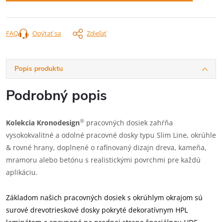
FAQ
Opýtať sa
Zdieľať
Popis produktu
Podrobný popis
®
Kolekcia Kronodesign
pracovných dosiek zahŕňa
vysokokvalitné a odolné pracovné dosky typu Slim Line, okrúhle
& rovné hrany, doplnené o rafinovaný dizajn dreva, kameňa,
mramoru alebo betónu s realistickými povrchmi pre každú
aplikáciu.
Základom našich pracovných dosiek s okrúhlym okrajom sú
surové drevotrieskové dosky pokryté dekoratívnym HPL