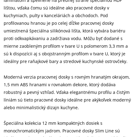
laminátom a spevnené na prednej strane špeciálnou HDF
lištou, vďaka čomu sú ideálne ako pracovné dosky v
kuchyniach, pulty v kanceláriách a obchodoch. Pod
profilovanou hranou je po celej dĺžke pracovnej dosky
umiestnená špeciálna silikónová lišta, ktorá vytvára bariéru
proti odkvapkávaniu a zadržiava vodu. Môžu byť dodané s
mierne zaobleným profilom v tvare U s polomerom 3,3 mm a
sú k dispozícii aj s obojstranným profilom v tvare U, ktorý je
ideálny pre raňajkové bary a stredové kuchynské ostrovčeky.
Moderná verzia pracovnej dosky s rovným hranatým okrajom,
1,5 mm ABS hranami v rovnakom dekore, ktorý dodáva
robustný a pevný vzhľad. Vďaka elegantnému profilu a čistým
líniám sú tieto pracovné dosky ideálne pre akýkoľvek moderný
alebo minimalistický dizajn kuchyne.
Špeciálna kolekcia 12 mm kompaktných dosiek s
monochromatickým jadrom. Pracovné dosky Slim Line sú