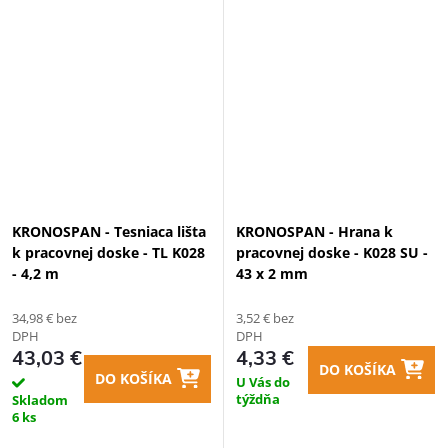
KRONOSPAN - Tesniaca lišta
KRONOSPAN - Hrana k
k pracovnej doske - TL K028
pracovnej doske - K028 SU -
- 4,2 m
43 x 2 mm
34,98 € bez
3,52 € bez
DPH
DPH
43,03 €
4,33 €
DO KOŠÍKA
DO KOŠÍKA
U Vás do
týždňa
Skladom
6 ks