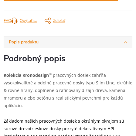
FAQ
Opýtať sa
Zdieľať
Popis produktu
Podrobný popis
®
Kolekcia Kronodesign
pracovných dosiek zahŕňa
vysokokvalitné a odolné pracovné dosky typu Slim Line, okrúhle
& rovné hrany, doplnené o rafinovaný dizajn dreva, kameňa,
mramoru alebo betónu s realistickými povrchmi pre každú
aplikáciu.
Základom našich pracovných dosiek s okrúhlym okrajom sú
surové drevotrieskové dosky pokryté dekoratívnym HPL