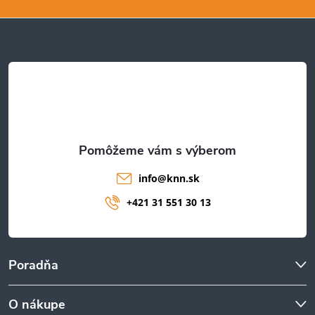
p
ä
t
i
e
info
@
knn.sk
+421 31 551 30 13
Poradňa
O nákupe