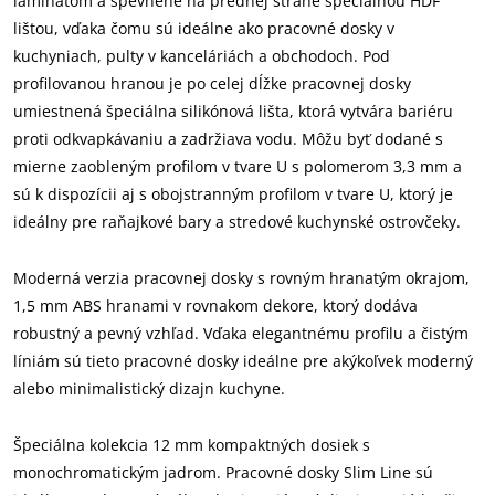
laminátom a spevnené na prednej strane špeciálnou HDF
lištou, vďaka čomu sú ideálne ako pracovné dosky v
kuchyniach, pulty v kanceláriách a obchodoch. Pod
profilovanou hranou je po celej dĺžke pracovnej dosky
umiestnená špeciálna silikónová lišta, ktorá vytvára bariéru
proti odkvapkávaniu a zadržiava vodu. Môžu byť dodané s
mierne zaobleným profilom v tvare U s polomerom 3,3 mm a
sú k dispozícii aj s obojstranným profilom v tvare U, ktorý je
ideálny pre raňajkové bary a stredové kuchynské ostrovčeky.
Moderná verzia pracovnej dosky s rovným hranatým okrajom,
1,5 mm ABS hranami v rovnakom dekore, ktorý dodáva
robustný a pevný vzhľad. Vďaka elegantnému profilu a čistým
líniám sú tieto pracovné dosky ideálne pre akýkoľvek moderný
alebo minimalistický dizajn kuchyne.
Špeciálna kolekcia 12 mm kompaktných dosiek s
monochromatickým jadrom. Pracovné dosky Slim Line sú