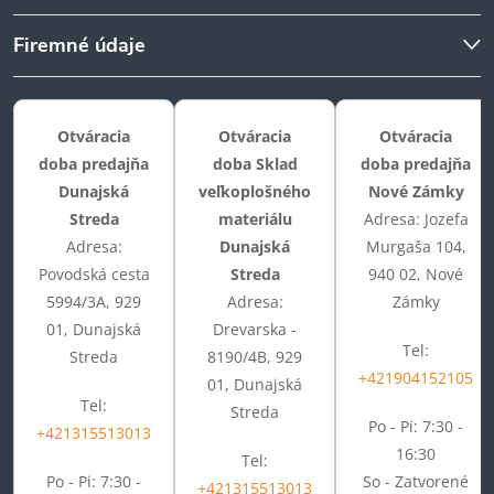
Firemné údaje
Otváracia
Otváracia
Otváracia
doba predajňa
doba Sklad
doba predajňa
Dunajská
veľkoplošného
Nové Zámky
Streda
materiálu
Adresa: Jozefa
Adresa:
Dunajská
Murgaša 104,
Povodská cesta
Streda
940 02, Nové
5994/3A, 929
Adresa:
Zámky
01, Dunajská
Drevarska -
Tel:
Streda
8190/4B, 929
+421904152105
01, Dunajská
Tel:
Streda
Po - Pi: 7:30 -
+421315513013
16:30
Tel:
Po - Pi: 7:30 -
So - Zatvorené
+421315513013