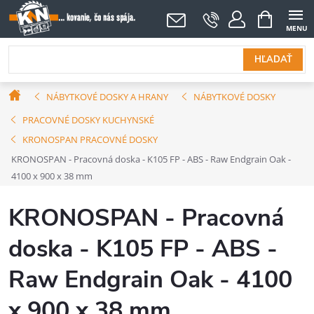
Prejsť
NÁKUPNÝ
KOŠÍK
na
obsah
HĽADAŤ
Domov
NÁBYTKOVÉ DOSKY A HRANY
NÁBYTKOVÉ DOSKY
PRACOVNÉ DOSKY KUCHYNSKÉ
KRONOSPAN PRACOVNÉ DOSKY
KRONOSPAN - Pracovná doska - K105 FP - ABS - Raw Endgrain Oak -
4100 x 900 x 38 mm
KRONOSPAN - Pracovná
doska - K105 FP - ABS -
Raw Endgrain Oak - 4100
x 900 x 38 mm