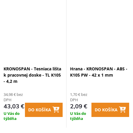
KRONOSPAN - Tesniaca lišta
Hrana - KRONOSPAN - ABS -
k pracovnej doske - TL K105
K105 PW - 42 x 1 mm
- 4,2 m
34,98 € bez
1,70 € bez
DPH
DPH
43,03 €
2,09 €
DO KOŠÍKA
DO KOŠÍKA
U Vás do
U Vás do
týždňa
týždňa