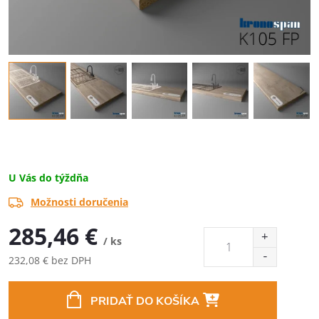
U Vás do týždňa
Možnosti doručenia
285,46 €
/ ks
232,08 € bez DPH
Jednotková
cena:
PRIDAŤ DO KOŠÍKA