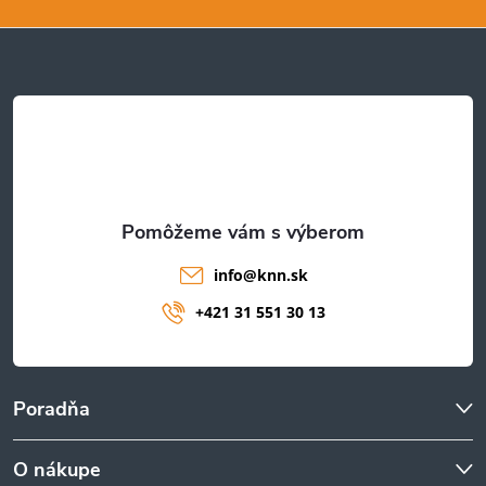
p
ä
t
i
e
info
@
knn.sk
+421 31 551 30 13
Poradňa
O nákupe