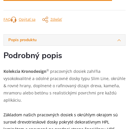
FAQ
Opýtať sa
Zdieľať
Popis produktu
Podrobný popis
®
Kolekcia Kronodesign
pracovných dosiek zahŕňa
vysokokvalitné a odolné pracovné dosky typu Slim Line, okrúhle
& rovné hrany, doplnené o rafinovaný dizajn dreva, kameňa,
mramoru alebo betónu s realistickými povrchmi pre každú
aplikáciu.
Základom našich pracovných dosiek s okrúhlym okrajom sú
surové drevotrieskové dosky pokryté dekoratívnym HPL