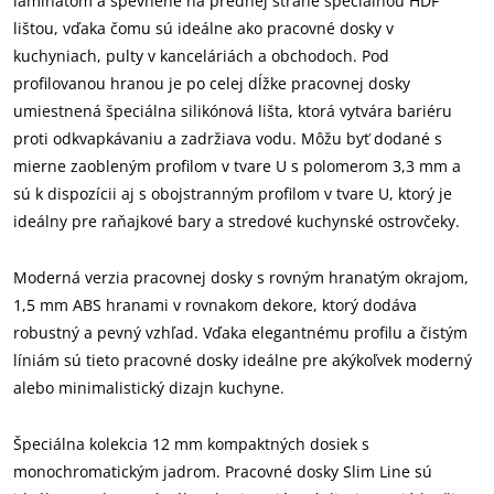
laminátom a spevnené na prednej strane špeciálnou HDF
lištou, vďaka čomu sú ideálne ako pracovné dosky v
kuchyniach, pulty v kanceláriách a obchodoch. Pod
profilovanou hranou je po celej dĺžke pracovnej dosky
umiestnená špeciálna silikónová lišta, ktorá vytvára bariéru
proti odkvapkávaniu a zadržiava vodu. Môžu byť dodané s
mierne zaobleným profilom v tvare U s polomerom 3,3 mm a
sú k dispozícii aj s obojstranným profilom v tvare U, ktorý je
ideálny pre raňajkové bary a stredové kuchynské ostrovčeky.
Moderná verzia pracovnej dosky s rovným hranatým okrajom,
1,5 mm ABS hranami v rovnakom dekore, ktorý dodáva
robustný a pevný vzhľad. Vďaka elegantnému profilu a čistým
líniám sú tieto pracovné dosky ideálne pre akýkoľvek moderný
alebo minimalistický dizajn kuchyne.
Špeciálna kolekcia 12 mm kompaktných dosiek s
monochromatickým jadrom. Pracovné dosky Slim Line sú