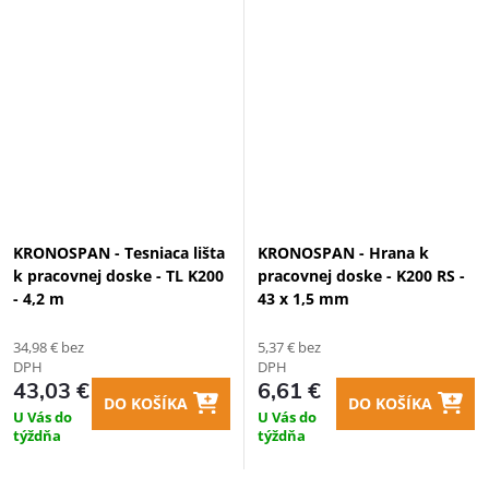
KRONOSPAN - Tesniaca lišta
KRONOSPAN - Hrana k
k pracovnej doske - TL K200
pracovnej doske - K200 RS -
- 4,2 m
43 x 1,5 mm
34,98 € bez
5,37 € bez
DPH
DPH
43,03 €
6,61 €
DO KOŠÍKA
DO KOŠÍKA
U Vás do
U Vás do
týždňa
týždňa