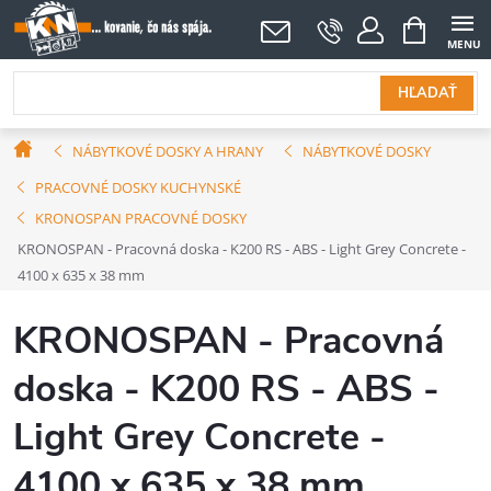
Prejsť
NÁKUPNÝ
KOŠÍK
na
obsah
HĽADAŤ
Domov
NÁBYTKOVÉ DOSKY A HRANY
NÁBYTKOVÉ DOSKY
PRACOVNÉ DOSKY KUCHYNSKÉ
KRONOSPAN PRACOVNÉ DOSKY
KRONOSPAN - Pracovná doska - K200 RS - ABS - Light Grey Concrete -
4100 x 635 x 38 mm
KRONOSPAN - Pracovná
doska - K200 RS - ABS -
Light Grey Concrete -
4100 x 635 x 38 mm