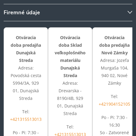
Firemné údaje
Otváracia
Otváracia
Otváracia
doba predajňa
doba Sklad
doba predajňa
Dunajská
veľkoplošného
Nové Zámky
Streda
materiálu
Adresa: Jozefa
Adresa:
Dunajská
Murgaša 104,
Povodská cesta
Streda
940 02, Nové
5994/3A, 929
Adresa:
Zámky
01, Dunajská
Drevarska -
Tel:
Streda
8190/4B, 929
+421904152105
01, Dunajská
Tel:
Streda
Po - Pi: 7:30 -
+421315513013
16:30
Tel:
Po - Pi: 7:30 -
So - Zatvorené
+421315513013