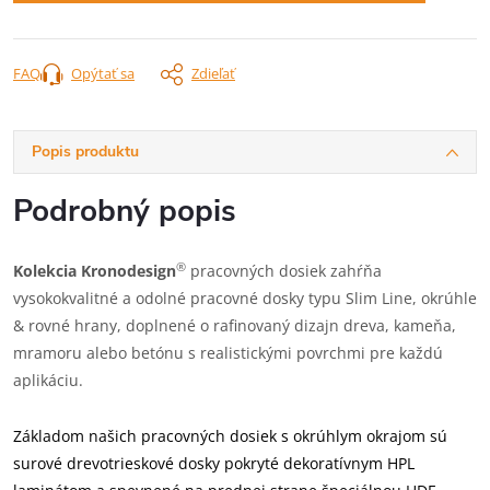
FAQ
Opýtať sa
Zdieľať
Popis produktu
Podrobný popis
®
Kolekcia Kronodesign
pracovných dosiek zahŕňa
vysokokvalitné a odolné pracovné dosky typu Slim Line, okrúhle
& rovné hrany, doplnené o rafinovaný dizajn dreva, kameňa,
mramoru alebo betónu s realistickými povrchmi pre každú
aplikáciu.
Základom našich pracovných dosiek s okrúhlym okrajom sú
surové drevotrieskové dosky pokryté dekoratívnym HPL