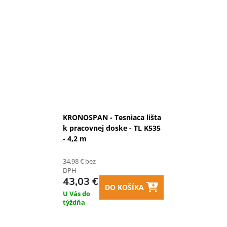
KRONOSPAN - Tesniaca lišta
k pracovnej doske - TL K535
- 4,2 m
34,98 € bez
DPH
43,03 €
DO KOŠÍKA
U Vás do
týždňa