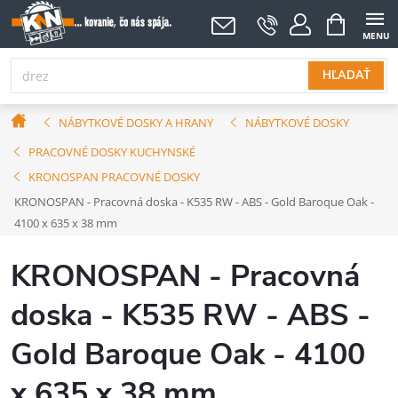
Prejsť
NÁKUPNÝ
KOŠÍK
na
obsah
HĽADAŤ
Domov
NÁBYTKOVÉ DOSKY A HRANY
NÁBYTKOVÉ DOSKY
PRACOVNÉ DOSKY KUCHYNSKÉ
KRONOSPAN PRACOVNÉ DOSKY
KRONOSPAN - Pracovná doska - K535 RW - ABS - Gold Baroque Oak -
4100 x 635 x 38 mm
KRONOSPAN - Pracovná
doska - K535 RW - ABS -
Gold Baroque Oak - 4100
x 635 x 38 mm