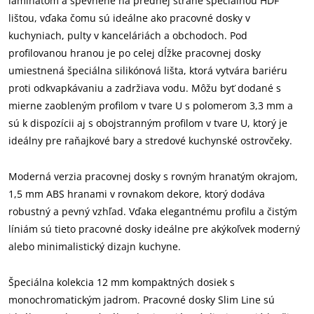
laminátom a spevnené na prednej strane špeciálnou HDF
lištou, vďaka čomu sú ideálne ako pracovné dosky v
kuchyniach, pulty v kanceláriách a obchodoch. Pod
profilovanou hranou je po celej dĺžke pracovnej dosky
umiestnená špeciálna silikónová lišta, ktorá vytvára bariéru
proti odkvapkávaniu a zadržiava vodu. Môžu byť dodané s
mierne zaobleným profilom v tvare U s polomerom 3,3 mm a
sú k dispozícii aj s obojstranným profilom v tvare U, ktorý je
ideálny pre raňajkové bary a stredové kuchynské ostrovčeky.
Moderná verzia pracovnej dosky s rovným hranatým okrajom,
1,5 mm ABS hranami v rovnakom dekore, ktorý dodáva
robustný a pevný vzhľad. Vďaka elegantnému profilu a čistým
líniám sú tieto pracovné dosky ideálne pre akýkoľvek moderný
alebo minimalistický dizajn kuchyne.
Špeciálna kolekcia 12 mm kompaktných dosiek s
monochromatickým jadrom. Pracovné dosky Slim Line sú