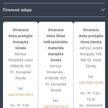
Firemné údaje
Otváracia
Otváracia
Otváracia
doba predajňa
doba Sklad
doba predajňa
Dunajská
veľkoplošného
Nové Zámky
Streda
materiálu
Adresa: Jozefa
Adresa:
Dunajská
Murgaša 104,
Povodská cesta
Streda
940 02, Nové
5994/3A, 929
Adresa:
Zámky
01, Dunajská
Drevarska -
Tel:
Streda
8190/4B, 929
+421904152105
01, Dunajská
Tel:
Streda
Po - Pi: 7:30 -
+421315513013
16:30
Tel:
Po - Pi: 7:30 -
So - Zatvorené
+421315513013