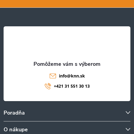
p
ä
t
i
e
info
@
knn.sk
+421 31 551 30 13
Poradňa
O nákupe