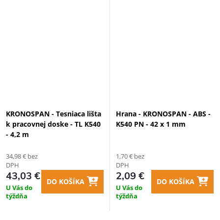
KRONOSPAN - Tesniaca lišta
Hrana - KRONOSPAN - ABS -
k pracovnej doske - TL K540
K540 PN - 42 x 1 mm
- 4,2 m
34,98 € bez
1,70 € bez
DPH
DPH
43,03 €
2,09 €
DO KOŠÍKA
DO KOŠÍKA
U Vás do
U Vás do
týždňa
týždňa