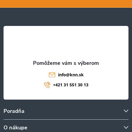
p
ä
t
i
e
info
@
knn.sk
+421 31 551 30 13
Poradňa
O nákupe