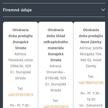
Firemné údaje
Otváracia
Otváracia
Otváracia
doba predajňa
doba Sklad
doba predajňa
Dunajská
veľkoplošného
Nové Zámky
Streda
materiálu
Adresa: Jozefa
Adresa:
Dunajská
Murgaša 104,
Povodská cesta
Streda
940 02, Nové
5994/3A, 929
Adresa:
Zámky
01, Dunajská
Drevarska -
Tel:
Streda
8190/4B, 929
+421904152105
01, Dunajská
Tel:
Streda
Po - Pi: 7:30 -
+421315513013
16:30
Tel:
Po - Pi: 7:30 -
So - Zatvorené
+421315513013