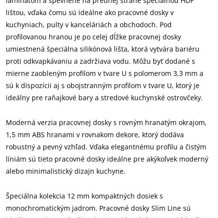
laminátom a spevnené na prednej strane špeciálnou HDF
lištou, vďaka čomu sú ideálne ako pracovné dosky v
kuchyniach, pulty v kanceláriách a obchodoch. Pod
profilovanou hranou je po celej dĺžke pracovnej dosky
umiestnená špeciálna silikónová lišta, ktorá vytvára bariéru
proti odkvapkávaniu a zadržiava vodu. Môžu byť dodané s
mierne zaobleným profilom v tvare U s polomerom 3,3 mm a
sú k dispozícii aj s obojstranným profilom v tvare U, ktorý je
ideálny pre raňajkové bary a stredové kuchynské ostrovčeky.
Moderná verzia pracovnej dosky s rovným hranatým okrajom,
1,5 mm ABS hranami v rovnakom dekore, ktorý dodáva
robustný a pevný vzhľad. Vďaka elegantnému profilu a čistým
líniám sú tieto pracovné dosky ideálne pre akýkoľvek moderný
alebo minimalistický dizajn kuchyne.
Špeciálna kolekcia 12 mm kompaktných dosiek s
monochromatickým jadrom. Pracovné dosky Slim Line sú