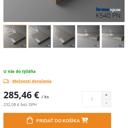
U Vás do týždňa
Možnosti doručenia
285,46 €
/ ks
232,08 € bez DPH
Jednotková
cena:
PRIDAŤ DO KOŠÍKA