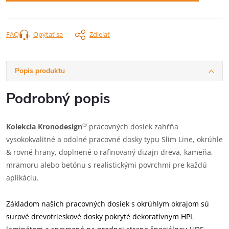
FAQ
Opýtať sa
Zdieľať
Popis produktu
Podrobný popis
®
Kolekcia Kronodesign
pracovných dosiek zahŕňa
vysokokvalitné a odolné pracovné dosky typu Slim Line, okrúhle
& rovné hrany, doplnené o rafinovaný dizajn dreva, kameňa,
mramoru alebo betónu s realistickými povrchmi pre každú
aplikáciu.
Základom našich pracovných dosiek s okrúhlym okrajom sú
surové drevotrieskové dosky pokryté dekoratívnym HPL