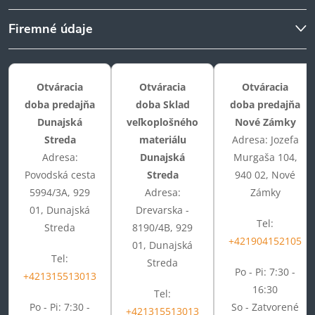
Firemné údaje
Otváracia
Otváracia
Otváracia
doba predajňa
doba Sklad
doba predajňa
Dunajská
veľkoplošného
Nové Zámky
Streda
materiálu
Adresa: Jozefa
Adresa:
Dunajská
Murgaša 104,
Povodská cesta
Streda
940 02, Nové
5994/3A, 929
Adresa:
Zámky
01, Dunajská
Drevarska -
Tel:
Streda
8190/4B, 929
+421904152105
01, Dunajská
Tel:
Streda
Po - Pi: 7:30 -
+421315513013
16:30
Tel:
Po - Pi: 7:30 -
So - Zatvorené
+421315513013