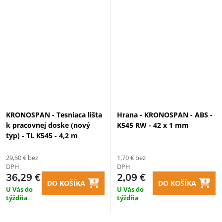
KRONOSPAN - Tesniaca lišta
Hrana - KRONOSPAN - ABS -
k pracovnej doske (nový
K545 RW - 42 x 1 mm
typ) - TL K545 - 4,2 m
29,50 € bez
1,70 € bez
DPH
DPH
36,29 €
2,09 €
DO KOŠÍKA
DO KOŠÍKA
U Vás do
U Vás do
týždňa
týždňa