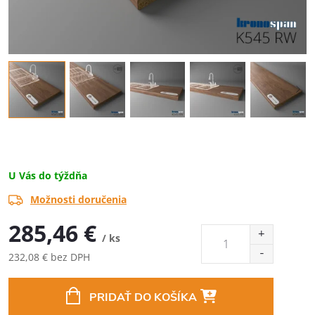
U Vás do týždňa
Možnosti doručenia
285,46 €
/ ks
232,08 € bez DPH
Jednotková
cena:
PRIDAŤ DO KOŠÍKA