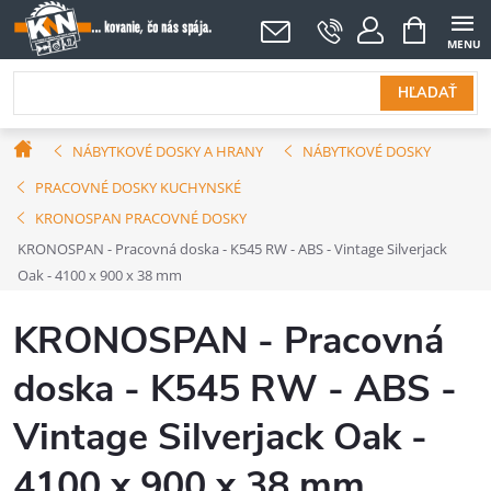
Prejsť
NÁKUPNÝ
KOŠÍK
na
obsah
HĽADAŤ
Domov
NÁBYTKOVÉ DOSKY A HRANY
NÁBYTKOVÉ DOSKY
PRACOVNÉ DOSKY KUCHYNSKÉ
KRONOSPAN PRACOVNÉ DOSKY
KRONOSPAN - Pracovná doska - K545 RW - ABS - Vintage Silverjack
Oak - 4100 x 900 x 38 mm
KRONOSPAN - Pracovná
doska - K545 RW - ABS -
Vintage Silverjack Oak -
4100 x 900 x 38 mm