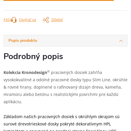
FAQ
Opýtať sa
Zdieľať
Popis produktu
Podrobný popis
®
Kolekcia Kronodesign
pracovných dosiek zahŕňa
vysokokvalitné a odolné pracovné dosky typu Slim Line, okrúhle
& rovné hrany, doplnené o rafinovaný dizajn dreva, kameňa,
mramoru alebo betónu s realistickými povrchmi pre každú
aplikáciu.
Základom našich pracovných dosiek s okrúhlym okrajom sú
surové drevotrieskové dosky pokryté dekoratívnym HPL