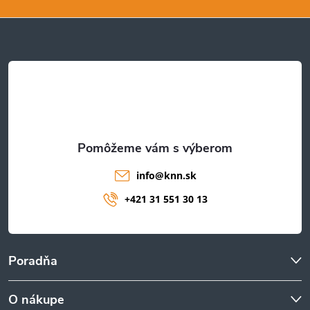
p
ä
t
i
e
info
@
knn.sk
+421 31 551 30 13
Poradňa
O nákupe