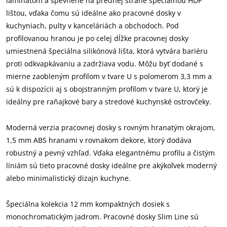
laminátom a spevnené na prednej strane špeciálnou HDF
lištou, vďaka čomu sú ideálne ako pracovné dosky v
kuchyniach, pulty v kanceláriách a obchodoch. Pod
profilovanou hranou je po celej dĺžke pracovnej dosky
umiestnená špeciálna silikónová lišta, ktorá vytvára bariéru
proti odkvapkávaniu a zadržiava vodu. Môžu byť dodané s
mierne zaobleným profilom v tvare U s polomerom 3,3 mm a
sú k dispozícii aj s obojstranným profilom v tvare U, ktorý je
ideálny pre raňajkové bary a stredové kuchynské ostrovčeky.
Moderná verzia pracovnej dosky s rovným hranatým okrajom,
1,5 mm ABS hranami v rovnakom dekore, ktorý dodáva
robustný a pevný vzhľad. Vďaka elegantnému profilu a čistým
líniám sú tieto pracovné dosky ideálne pre akýkoľvek moderný
alebo minimalistický dizajn kuchyne.
Špeciálna kolekcia 12 mm kompaktných dosiek s
monochromatickým jadrom. Pracovné dosky Slim Line sú