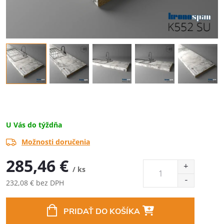
U Vás do týždňa
Možnosti doručenia
285,46 €
/ ks
232,08 € bez DPH
Jednotková
cena:
PRIDAŤ DO KOŠÍKA