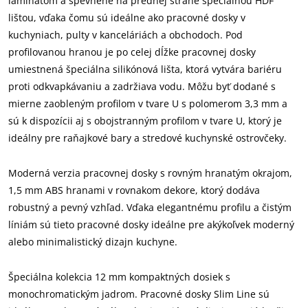
laminátom a spevnené na prednej strane špeciálnou HDF
lištou, vďaka čomu sú ideálne ako pracovné dosky v
kuchyniach, pulty v kanceláriách a obchodoch. Pod
profilovanou hranou je po celej dĺžke pracovnej dosky
umiestnená špeciálna silikónová lišta, ktorá vytvára bariéru
proti odkvapkávaniu a zadržiava vodu. Môžu byť dodané s
mierne zaobleným profilom v tvare U s polomerom 3,3 mm a
sú k dispozícii aj s obojstranným profilom v tvare U, ktorý je
ideálny pre raňajkové bary a stredové kuchynské ostrovčeky.
Moderná verzia pracovnej dosky s rovným hranatým okrajom,
1,5 mm ABS hranami v rovnakom dekore, ktorý dodáva
robustný a pevný vzhľad. Vďaka elegantnému profilu a čistým
líniám sú tieto pracovné dosky ideálne pre akýkoľvek moderný
alebo minimalistický dizajn kuchyne.
Špeciálna kolekcia 12 mm kompaktných dosiek s
monochromatickým jadrom. Pracovné dosky Slim Line sú