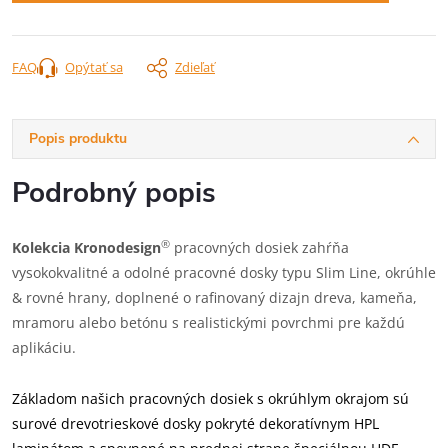
FAQ
Opýtať sa
Zdieľať
Popis produktu
Podrobný popis
®
Kolekcia Kronodesign
pracovných dosiek zahŕňa
vysokokvalitné a odolné pracovné dosky typu Slim Line, okrúhle
& rovné hrany, doplnené o rafinovaný dizajn dreva, kameňa,
mramoru alebo betónu s realistickými povrchmi pre každú
aplikáciu.
Základom našich pracovných dosiek s okrúhlym okrajom sú
surové drevotrieskové dosky pokryté dekoratívnym HPL