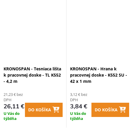
KRONOSPAN - Tesniaca lišta
KRONOSPAN - Hrana k
k pracovnej doske - TL K552
pracovnej doske - K552 SU -
- 4,2 m
42 x 1 mm
21,23 € bez
3,12 € bez
DPH
DPH
26,11 €
3,84 €
DO KOŠÍKA
DO KOŠÍKA
U Vás do
U Vás do
týždňa
týždňa