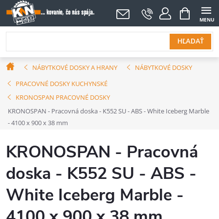
Prejsť
NÁKUPNÝ
KOŠÍK
na
obsah
HĽADAŤ
Domov
NÁBYTKOVÉ DOSKY A HRANY
NÁBYTKOVÉ DOSKY
PRACOVNÉ DOSKY KUCHYNSKÉ
KRONOSPAN PRACOVNÉ DOSKY
KRONOSPAN - Pracovná doska - K552 SU - ABS - White Iceberg Marble
- 4100 x 900 x 38 mm
KRONOSPAN - Pracovná
doska - K552 SU - ABS -
White Iceberg Marble -
4100 x 900 x 38 mm