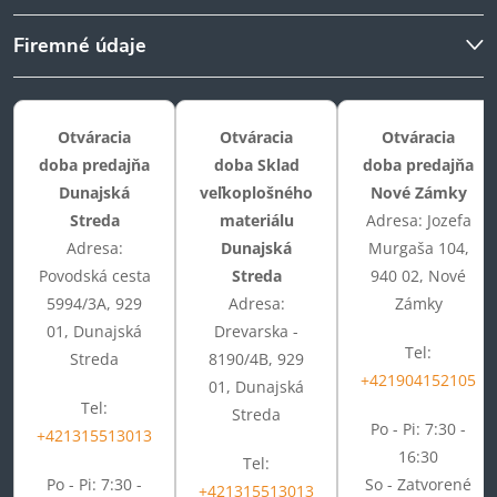
Firemné údaje
Otváracia
Otváracia
Otváracia
doba predajňa
doba Sklad
doba predajňa
Dunajská
veľkoplošného
Nové Zámky
Streda
materiálu
Adresa: Jozefa
Adresa:
Dunajská
Murgaša 104,
Povodská cesta
Streda
940 02, Nové
5994/3A, 929
Adresa:
Zámky
01, Dunajská
Drevarska -
Tel:
Streda
8190/4B, 929
+421904152105
01, Dunajská
Tel:
Streda
Po - Pi: 7:30 -
+421315513013
16:30
Tel:
Po - Pi: 7:30 -
So - Zatvorené
+421315513013