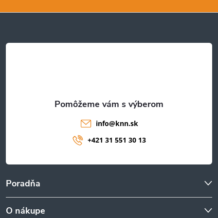
p
ä
t
i
e
info
@
knn.sk
+421 31 551 30 13
Poradňa
O nákupe