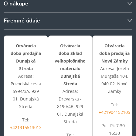
O nákupe
Firemné údaje
Otváracia
Otváracia
Otváracia
doba predajňa
doba Sklad
doba predajňa
Dunajská
veľkoplošného
Nové Zámky
Streda
materiálu
Adresa: Jozefa
Adresa:
Dunajská
Murgaša 104,
Povodská cesta
Streda
940 02, Nové
5994/3A, 929
Adresa:
Zámky
01, Dunajská
Drevarska -
Tel:
Streda
8190/4B, 929
+421904152105
01, Dunajská
Tel:
Streda
Po - Pi: 7:30 -
+421315513013
16:30
Tel: