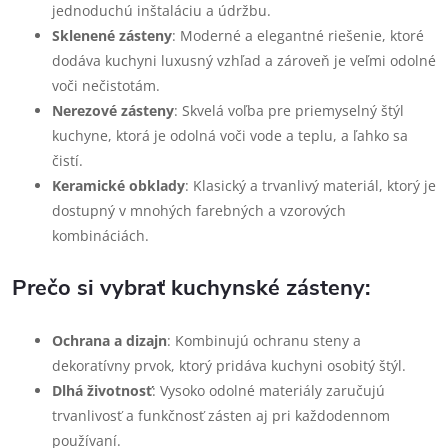
jednoduchú inštaláciu a údržbu.
Sklenené zásteny
: Moderné a elegantné riešenie, ktoré
dodáva kuchyni luxusný vzhľad a zároveň je veľmi odolné
voči nečistotám.
Nerezové zásteny
: Skvelá voľba pre priemyselný štýl
kuchyne, ktorá je odolná voči vode a teplu, a ľahko sa
čistí.
Keramické obklady
: Klasický a trvanlivý materiál, ktorý je
dostupný v mnohých farebných a vzorových
kombináciách.
Prečo si vybrať kuchynské zásteny:
Ochrana a dizajn
: Kombinujú ochranu steny a
dekoratívny prvok, ktorý pridáva kuchyni osobitý štýl.
Dlhá životnosť
: Vysoko odolné materiály zaručujú
trvanlivosť a funkčnosť zásten aj pri každodennom
používaní.