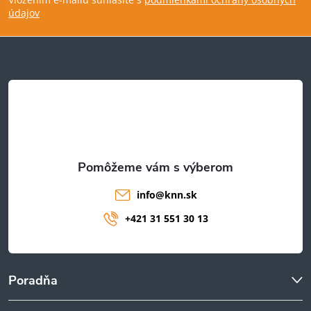
p
údajov
ä
t
i
e
info
@
knn.sk
+421 31 551 30 13
Poradňa