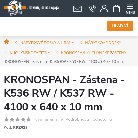
Prejsť
NÁKUPNÝ
KOŠÍK
na
obsah
HĽADAŤ
Domov
NÁBYTKOVÉ DOSKY A HRANY
NÁBYTKOVÉ DOSKY
KUCHYNSKÉ ZÁSTENY
KRONOSPAN KUCHYNSKÉ ZÁSTENY
KRONOSPAN - Zástena - K536 RW / K537 RW - 4100 x 640 x 10 mm
KRONOSPAN - Zástena -
K536 RW / K537 RW -
4100 x 640 x 10 mm
Podrobnosti hodnotenia
Neohodnotené
Kód:
KRZ025