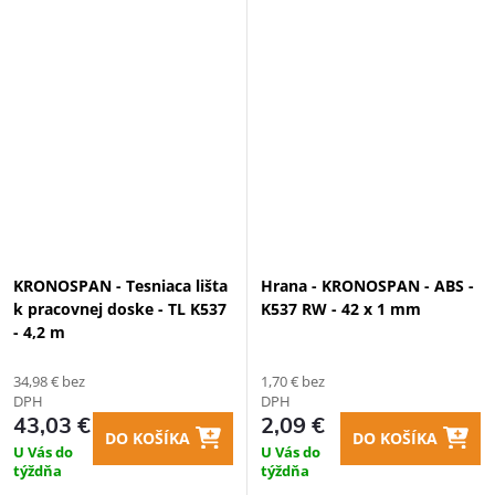
KRONOSPAN - Tesniaca lišta
Hrana - KRONOSPAN - ABS -
k pracovnej doske - TL K537
K537 RW - 42 x 1 mm
- 4,2 m
34,98 € bez
1,70 € bez
DPH
DPH
43,03 €
2,09 €
DO KOŠÍKA
DO KOŠÍKA
U Vás do
U Vás do
týždňa
týždňa