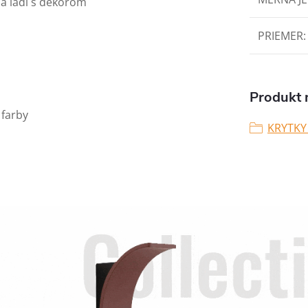
 a ladí s dekorom
PRIEMER
:
Produkt n
 farby
KRYTKY