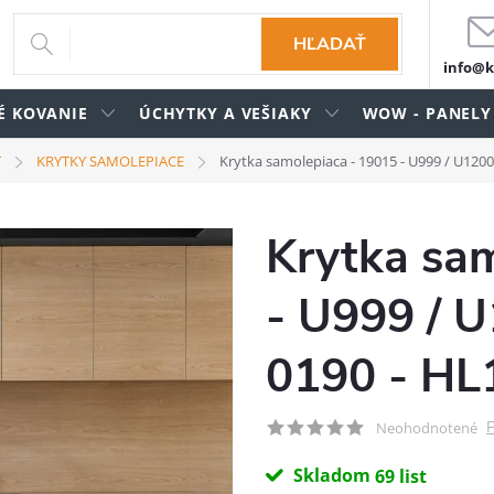
HĽADAŤ
info@k
É KOVANIE
ÚCHYTKY A VEŠIAKY
WOW - PANELY
T
KRYTKY SAMOLEPIACE
Krytka samolepiaca - 19015 - U999 / U1200
Krytka sa
- U999 / U
0190 - HL
P
Neohodnotené
Skladom
69 list