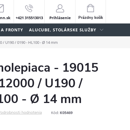
NÁKUPNÝ
KOŠÍK
nn.sk
+421 315513013
Prihlásenie
Prázdny košík
 A FRONTY
ALUCUBE, STOLÁRSKE SLUŽBY
0 / U190 / 0190 - HL100 - Ø 14 mm
molepiaca - 19015
12000 / U190 /
100 - Ø 14 mm
odrobnosti hodnotenia
Kód:
K05469