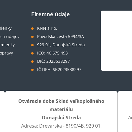
Firemné údaje
ienky
KNN s.r.o.
ch údajov
Povodská cesta 5994/3A
dmienky
929 01, Dunajská Streda
opravy
IČO: 46 675 493
DIČ: 2023538297
IČ DPH: SK2023538297
Otváracia doba Sklad veľkoplošného
materiálu
Dunajská Streda
A
Adresa: Drevarska - 8190/4B, 929 01,