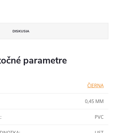
DISKUSIA
očné parametre
ČIERNA
0,45 MM
L
:
PVC
EDNOTKA
:
LIST