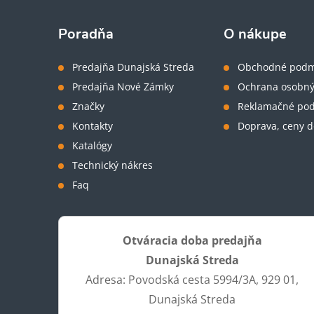
p
ä
Poradňa
O nákupe
t
Predajňa Dunajská Streda
Obchodné podm
Predajňa Nové Zámky
Ochrana osobný
i
Značky
Reklamačné po
Kontakty
Doprava, ceny d
e
Katalógy
Technický nákres
Faq
Otváracia doba predajňa
Dunajská Streda
Adresa: Povodská cesta 5994/3A, 929 01,
Dunajská Streda