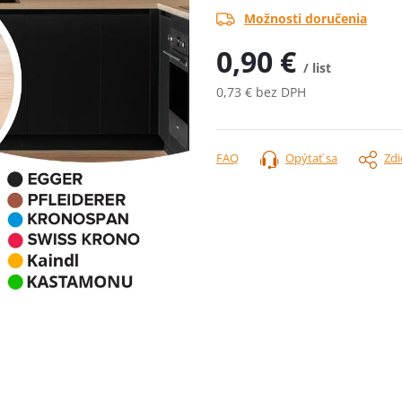
Možnosti doručenia
0,90 €
/ list
0,73 € bez DPH
Jednotková
cena:
FAQ
Opýtať sa
Zdi