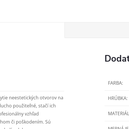
Dodat
FARBA
:
ytie neestetických otvorov na
HRÚBKA
:
ducho použiteľné, stačí ich
MATERIÁ
ofesionálny vzhľad
chom či poškodením. Sú
MERNÁ J