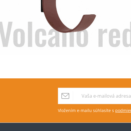
Vložením e-mailu súhlasíte s
podmien