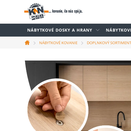
Prejsť
na
obsah
NÁBYTKOVÉ DOSKY A HRANY
NÁBYTKOV
NÁBYTKOVÉ KOVANIE
DOPLNKOVÝ SORTIMEN
Domov