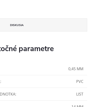
DISKUSIA
očné parametre
0,45 MM
L
:
PVC
EDNOTKA
:
LIST
14 MM