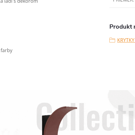
 a ladí s dekorom
Produkt n
KRYTKY
 farby