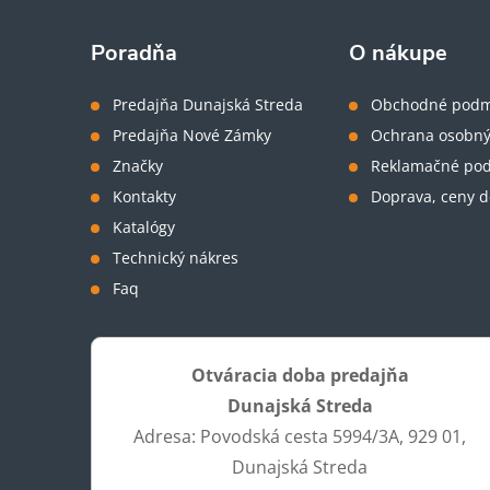
p
ä
Poradňa
O nákupe
t
Predajňa Dunajská Streda
Obchodné podm
Predajňa Nové Zámky
Ochrana osobný
i
Značky
Reklamačné po
Kontakty
Doprava, ceny d
e
Katalógy
Technický nákres
Faq
Otváracia doba predajňa
Dunajská Streda
Adresa: Povodská cesta 5994/3A, 929 01,
Dunajská Streda