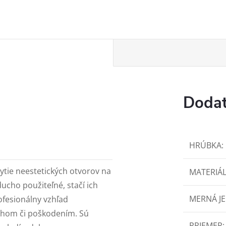
Dodat
HRÚBKA
:
ytie neestetických otvorov na
MATERIÁ
ducho použiteľné, stačí ich
MERNÁ J
ofesionálny vzhľad
chom či poškodením. Sú
PRIEMER
: