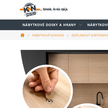
Prejsť
na
obsah
NÁBYTKOVÉ DOSKY A HRANY
NÁBYTKOV
NÁBYTKOVÉ KOVANIE
DOPLNKOVÝ SORTIMEN
Domov