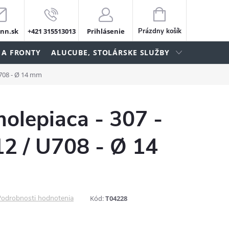
NÁKUPNÝ
KOŠÍK
nn.sk
+421 315513013
Prihlásenie
Prázdny košík
 A FRONTY
ALUCUBE, STOLÁRSKE SLUŽBY
U708 - Ø 14 mm
olepiaca - 307 -
2 / U708 - Ø 14
odrobnosti hodnotenia
Kód:
T04228