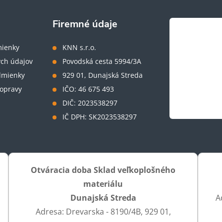
Firemné údaje
ienky
KNN s.r.o.
ch údajov
Povodská cesta 5994/3A
dmienky
929 01, Dunajská Streda
opravy
IČO: 46 675 493
DIČ: 2023538297
IČ DPH: SK2023538297
Otváracia doba Sklad veľkoplošného
materiálu
Dunajská Streda
A
Adresa: Drevarska - 8190/4B, 929 01,