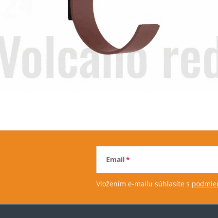
Email
Vložením e-mailu súhlasíte s
podmien