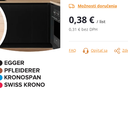
Možnosti doručenia
0,38 €
/ list
0,31 € bez DPH
Jednotková
cena:
FAQ
Opýtať sa
Zdi