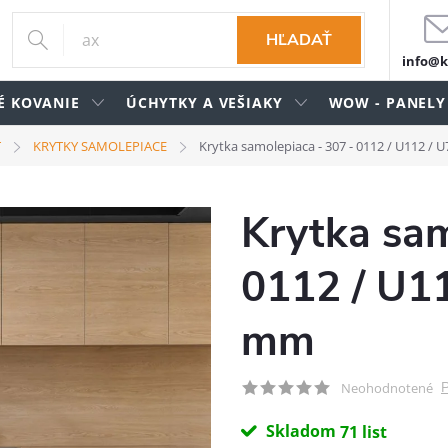
HĽADAŤ
info@k
É KOVANIE
ÚCHYTKY A VEŠIAKY
WOW - PANELY
T
KRYTKY SAMOLEPIACE
Krytka samolepiaca - 307 - 0112 / U112 / 
Krytka sam
0112 / U11
mm
P
Neohodnotené
Skladom
71 list