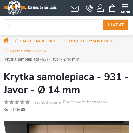
Prejsť
NÁKUPNÝ
KOŠÍK
na
obsah
HĽADAŤ
Domov
NÁBYTKOVÉ KOVANIE
DOPLNKOVÝ SORTIMENT
KRYTKY SAMOLEPIACE
Krytka samolepiaca - 931 - Javor - Ø 14 mm
Krytka samolepiaca - 931 -
Javor - Ø 14 mm
Podrobnosti hodnotenia
Neohodnotené
Kód:
140463