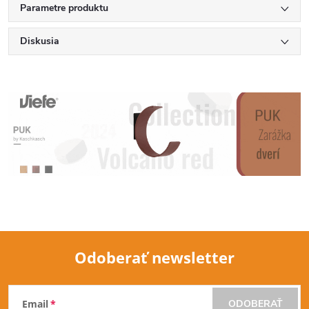
Parametre produktu
Diskusia
Odoberať newsletter
Z
Email
ODOBERAŤ