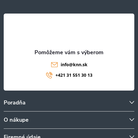
ä
t
i
e
info
@
knn.sk
+421 31 551 30 13
Poradňa
O nákupe
Firemné údaje