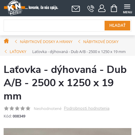
Prejsť
NÁKUPNÝ
KOŠÍK
na
obsah
HĽADAŤ
Domov
NÁBYTKOVÉ DOSKY A HRANY
NÁBYTKOVÉ DOSKY
LAŤOVKY
Laťovka - dýhovaná - Dub A/B - 2500 x 1250 x 19 mm
Laťovka - dýhovaná - Dub
A/B - 2500 x 1250 x 19
mm
Podrobnosti hodnotenia
Neohodnotené
Kód:
008349