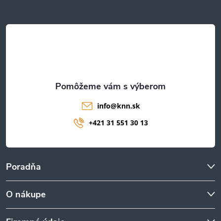
ä
t
i
e
info
@
knn.sk
+421 31 551 30 13
Poradňa
O nákupe