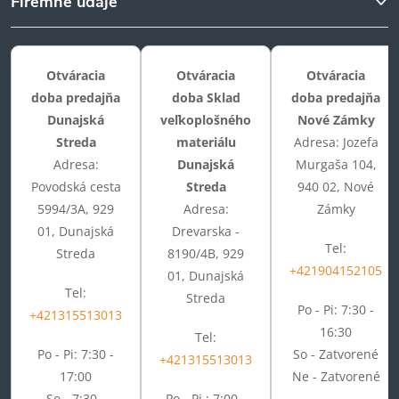
Firemné údaje
Otváracia
Otváracia
Otváracia
doba predajňa
doba Sklad
doba predajňa
Dunajská
veľkoplošného
Nové Zámky
Streda
materiálu
Adresa: Jozefa
Adresa:
Dunajská
Murgaša 104,
Povodská cesta
Streda
940 02, Nové
5994/3A, 929
Adresa:
Zámky
01, Dunajská
Drevarska -
Tel:
Streda
8190/4B, 929
+421904152105
01, Dunajská
Tel:
Streda
Po - Pi: 7:30 -
+421315513013
16:30
Tel:
Po - Pi: 7:30 -
So - Zatvorené
+421315513013
17:00
Ne - Zatvorené
So - 7:30 -
Po - Pi : 7:00 -