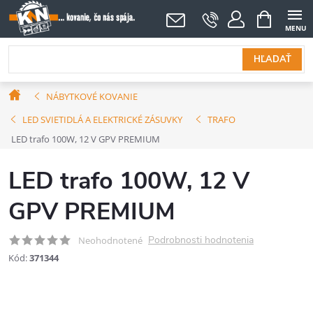
Prejsť
NÁKUPNÝ
KOŠÍK
na
obsah
HĽADAŤ
Domov
NÁBYTKOVÉ KOVANIE
LED SVIETIDLÁ A ELEKTRICKÉ ZÁSUVKY
TRAFO
LED trafo 100W, 12 V GPV PREMIUM
LED trafo 100W, 12 V
GPV PREMIUM
Podrobnosti hodnotenia
Neohodnotené
Kód:
371344