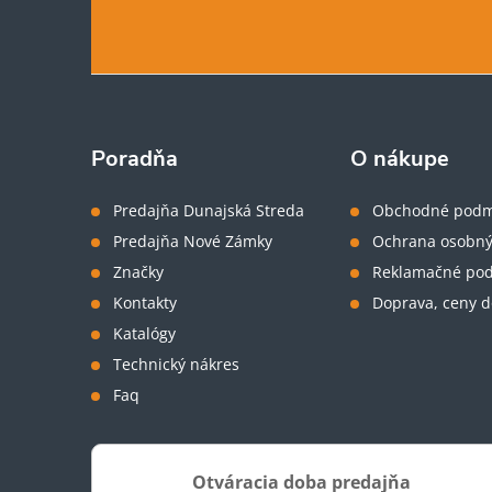
á
p
ä
Poradňa
O nákupe
t
Predajňa Dunajská Streda
Obchodné podm
Predajňa Nové Zámky
Ochrana osobný
i
Značky
Reklamačné po
Kontakty
Doprava, ceny d
e
Katalógy
Technický nákres
Faq
Otváracia doba predajňa