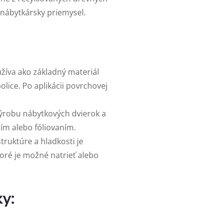
e nábytkársky priemysel.
žíva ako základný materiál
police. Po aplikácii povrchovej
 výrobu nábytkových dvierok a
ním alebo fóliovaním.
truktúre a hladkosti je
oré je možné natrieť alebo
y: