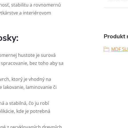
osť, stabilitu a rovnomernú
ytkárstve a interiérovom
osky:
Produkt n
MDF S
nomernej hustote je surová
e spracovanie, bez toho aby sa
vrch, ktorý je vhodný na
e lakovanie, laminovanie či
á a stabilná, čo ju robí
ikácie, kde je potrebná
ené z recyklovaných drevných