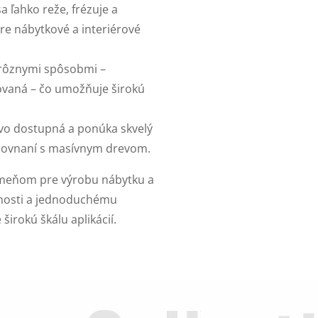
a ľahko reže, frézuje a
pre nábytkové a interiérové
 rôznymi spôsobmi –
ovaná – čo umožňuje širokú
vo dostupná a ponúka skvelý
orovnaní s masívnym drevom.
meňom pre výrobu nábytku a
pevnosti a jednoduchému
širokú škálu aplikácií.