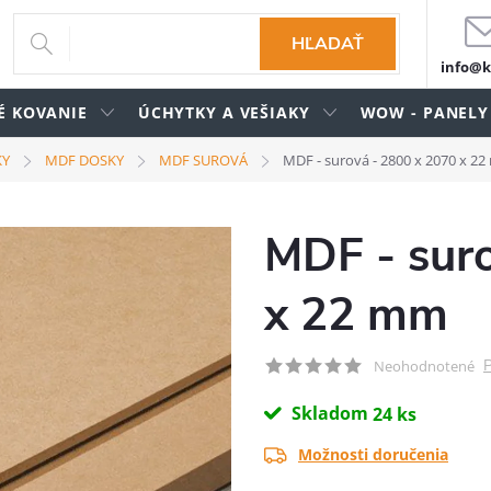
HĽADAŤ
info@k
É KOVANIE
ÚCHYTKY A VEŠIAKY
WOW - PANELY
KY
MDF DOSKY
MDF SUROVÁ
MDF - surová - 2800 x 2070 x 2
MDF - sur
x 22 mm
P
Neohodnotené
Skladom
24 ks
Možnosti doručenia