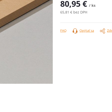
80,95 €
/ ks
65,81 € bez DPH
Jednotková
cena:
FAQ
Opýtať sa
Zdi