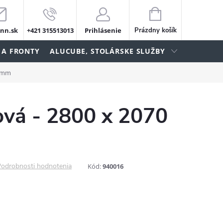
NÁKUPNÝ
KOŠÍK
nn.sk
+421 315513013
Prihlásenie
Prázdny košík
 A FRONTY
ALUCUBE, STOLÁRSKE SLUŽBY
2 mm
ová - 2800 x 2070
odrobnosti hodnotenia
Kód:
940016