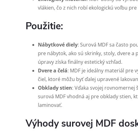
vlákien, čo z nich robí ekologickú voľbu pr
Použitie:
Nábytkové diely
: Surová MDF sa často pou
pre nábytok, ako sú skrinky, stoly, dvere a 
úpravy získa finálny estetický vzhľad.
Dvere a čelá
: MDF je ideálny materiál pre
čiel, ktoré môžu byť ďalej upravené lakova
Obklady stien
: Vďaka svojej rovnomernej š
surová MDF vhodná aj pre obklady stien, kt
laminovať.
Výhody surovej MDF dosk