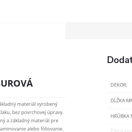
Dodat
 SUROVÁ
DEKOR
:
DĹŽKA M
ákladný materiál vyrobený
tlaku, bez povrchovej úpravy.
HRÚBKA
ný a základný materiál pre
laminovanie alebo fóliovanie.
ŠÍRKA M