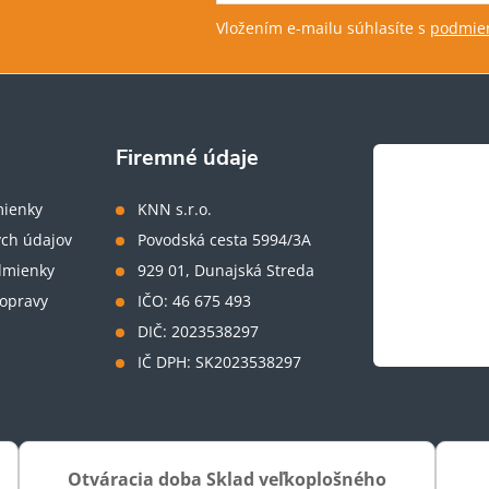
Vložením e-mailu súhlasíte s
podmien
Firemné údaje
ienky
KNN s.r.o.
ch údajov
Povodská cesta 5994/3A
dmienky
929 01, Dunajská Streda
opravy
IČO: 46 675 493
DIČ: 2023538297
IČ DPH: SK2023538297
Otváracia doba Sklad veľkoplošného