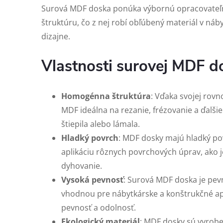
Surová MDF doska ponúka výbornú opracovateľn
štruktúru, čo z nej robí obľúbený materiál v náb
dizajne.
Vlastnosti surovej MDF d
Homogénna štruktúra
: Vďaka svojej rov
MDF ideálna na rezanie, frézovanie a ďalši
štiepila alebo lámala.
Hladký povrch
: MDF dosky majú hladký po
aplikáciu rôznych povrchových úprav, ako j
dyhovanie.
Vysoká pevnosť
: Surová MDF doska je pevn
vhodnou pre nábytkárske a konštrukčné apl
pevnosť a odolnosť.
Ekologický materiál
: MDF dosky sú vyrob