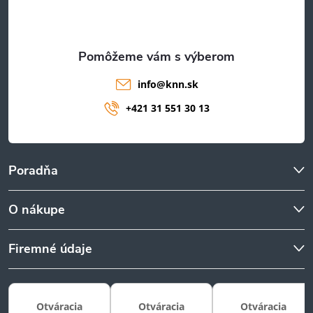
i
e
info
@
knn.sk
+421 31 551 30 13
Poradňa
O nákupe
Firemné údaje
Otváracia
Otváracia
Otváracia