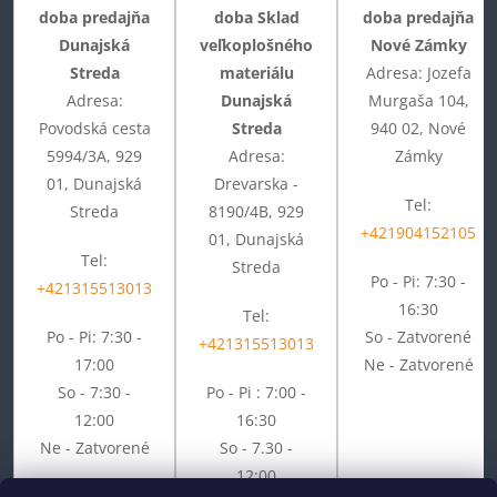
doba predajňa
doba Sklad
doba predajňa
Dunajská
veľkoplošného
Nové Zámky
Streda
materiálu
Adresa: Jozefa
Adresa:
Dunajská
Murgaša 104,
Povodská cesta
Streda
940 02, Nové
5994/3A, 929
Adresa:
Zámky
01, Dunajská
Drevarska -
Tel:
Streda
8190/4B, 929
+421904152105
01, Dunajská
Tel:
Streda
Po - Pi: 7:30 -
+421315513013
16:30
Tel:
Po - Pi: 7:30 -
So - Zatvorené
+421315513013
17:00
Ne - Zatvorené
So - 7:30 -
Po - Pi : 7:00 -
12:00
16:30
Ne - Zatvorené
So - 7.30 -
12:00