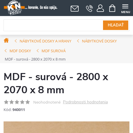
Prejsť
NÁKUPNÝ
KOŠÍK
na
obsah
HĽADAŤ
Domov
NÁBYTKOVÉ DOSKY A HRANY
NÁBYTKOVÉ DOSKY
MDF DOSKY
MDF SUROVÁ
MDF - surová - 2800 x 2070 x 8 mm
MDF - surová - 2800 x
2070 x 8 mm
Podrobnosti hodnotenia
Neohodnotené
Kód:
940011