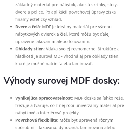
základný materiál pre nábytok, ako sú skrinky, stoly,
dvere a police. Po aplikácii povrchovej úpravy získa
finálny estetický vzhľad.
Dvere a čelá
: MDF je ideálny materiál pre výrobu
nábytkových dvierok a čiel, ktoré môžu byť ďalej
upravené lakovaním alebo fóliovaním.
Obklady stien
: Vďaka svojej rovnomernej štruktúre a
hladkosti je surová MDF vhodná aj pre obklady stien,
ktoré je možné natrieť alebo laminovať.
Výhody surovej MDF dosky:
Vynikajúca opracovateľnosť
: MDF doska sa ľahko reže,
frézuje a tvaruje, čo z nej robí univerzálny materiál pre
nábytkové a interiérové projekty.
Povrchová flexibilita
: Môže byť upravená rôznymi
spôsobmi – lakovaná, dyhovaná, laminovaná alebo