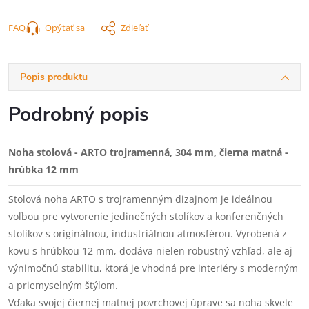
FAQ
Opýtať sa
Zdieľať
Popis produktu
Podrobný popis
Noha stolová - ARTO trojramenná, 304 mm, čierna matná -
hrúbka 12 mm
Stolová noha ARTO s trojramenným dizajnom je ideálnou
voľbou pre vytvorenie jedinečných stolíkov a konferenčných
stolíkov s originálnou, industriálnou atmosférou. Vyrobená z
kovu s hrúbkou 12 mm, dodáva nielen robustný vzhľad, ale aj
výnimočnú stabilitu, ktorá je vhodná pre interiéry s moderným
a priemyselným štýlom.
Vďaka svojej čiernej matnej povrchovej úprave sa noha skvele