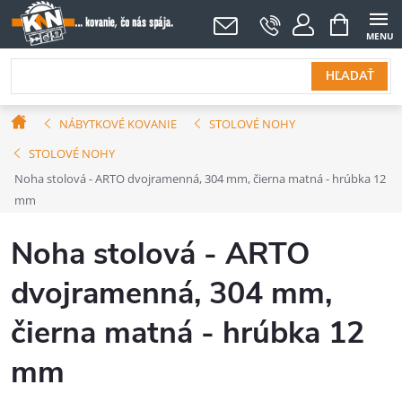
Prejsť
NÁKUPNÝ
KOŠÍK
na
obsah
HĽADAŤ
Domov
NÁBYTKOVÉ KOVANIE
STOLOVÉ NOHY
STOLOVÉ NOHY
Noha stolová - ARTO dvojramenná, 304 mm, čierna matná - hrúbka 12
mm
Noha stolová - ARTO
dvojramenná, 304 mm,
čierna matná - hrúbka 12
mm