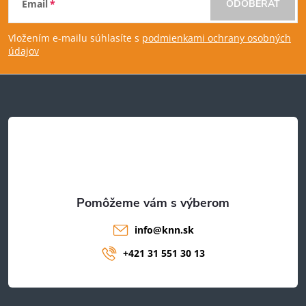
Email
ODOBERAŤ
á
Vložením e-mailu súhlasíte s
podmienkami ochrany osobných
p
údajov
ä
t
i
e
info
@
knn.sk
+421 31 551 30 13