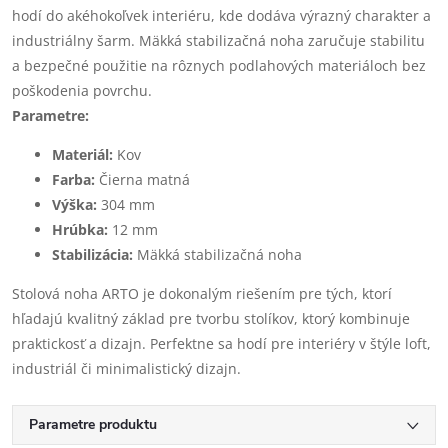
hodí do akéhokoľvek interiéru, kde dodáva výrazný charakter a
industriálny šarm. Mäkká stabilizačná noha zaručuje stabilitu
a bezpečné použitie na rôznych podlahových materiáloch bez
poškodenia povrchu.
Parametre:
Materiál:
Kov
Farba:
Čierna matná
Výška:
304 mm
Hrúbka:
12 mm
Stabilizácia:
Mäkká stabilizačná noha
Stolová noha ARTO je dokonalým riešením pre tých, ktorí
hľadajú kvalitný základ pre tvorbu stolíkov, ktorý kombinuje
praktickosť a dizajn. Perfektne sa hodí pre interiéry v štýle loft,
industriál či minimalistický dizajn.
Parametre produktu