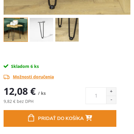
Skladom
6 ks
Možnosti doručenia
12,08 €
/ ks
9,82 € bez DPH
Jednotková
cena:
PRIDAŤ DO KOŠÍKA