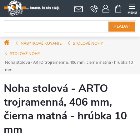
Prejsť
NÁKUPNÝ
KOŠÍK
na
obsah
HĽADAŤ
Domov
NÁBYTKOVÉ KOVANIE
STOLOVÉ NOHY
STOLOVÉ NOHY
Noha stolová - ARTO trojramenná, 406 mm, čierna matná - hrúbka 10
mm
Noha stolová - ARTO
trojramenná, 406 mm,
čierna matná - hrúbka 10
mm