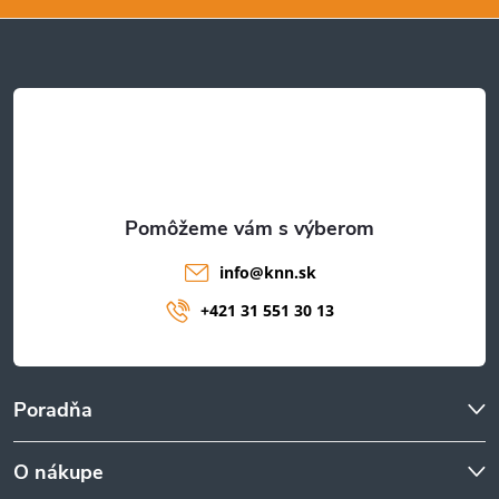
ä
t
i
e
info
@
knn.sk
+421 31 551 30 13
Poradňa
O nákupe