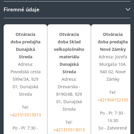
Firemné údaje
Otváracia
Otváracia
Otváracia
doba predajňa
doba Sklad
doba predajňa
Dunajská
veľkoplošného
Nové Zámky
Streda
materiálu
Adresa: Jozefa
Adresa:
Dunajská
Murgaša 104,
Povodská cesta
Streda
940 02, Nové
5994/3A, 929
Adresa:
Zámky
01, Dunajská
Drevarska -
Tel:
Streda
8190/4B, 929
+421904152105
01, Dunajská
Tel:
Streda
Po - Pi: 7:30 -
+421315513013
16:30
Tel:
Po - Pi: 7:30 -
So - Zatvorené
+421315513013