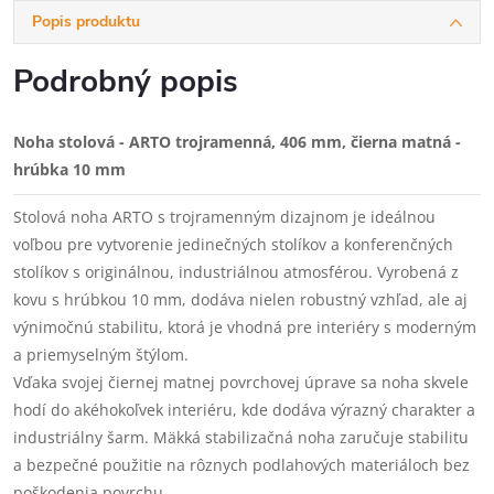
Popis produktu
Podrobný popis
Noha stolová - ARTO trojramenná, 406 mm, čierna matná -
hrúbka 10 mm
Stolová noha ARTO s trojramenným dizajnom je ideálnou
voľbou pre vytvorenie jedinečných stolíkov a konferenčných
stolíkov s originálnou, industriálnou atmosférou. Vyrobená z
kovu s hrúbkou 10 mm, dodáva nielen robustný vzhľad, ale aj
výnimočnú stabilitu, ktorá je vhodná pre interiéry s moderným
a priemyselným štýlom.
Vďaka svojej čiernej matnej povrchovej úprave sa noha skvele
hodí do akéhokoľvek interiéru, kde dodáva výrazný charakter a
industriálny šarm. Mäkká stabilizačná noha zaručuje stabilitu
a bezpečné použitie na rôznych podlahových materiáloch bez
poškodenia povrchu.