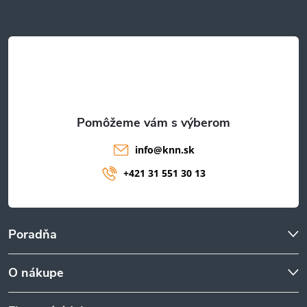
ä
t
i
e
info
@
knn.sk
+421 31 551 30 13
Poradňa
O nákupe