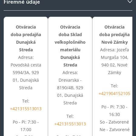
Firemné údaje
Otváracia
Otváracia
Otváracia
doba predajňa
doba Sklad
doba predajňa
Dunajská
veľkoplošného
Nové Zámky
Streda
materiálu
Adresa: Jozefa
Adresa:
Dunajská
Murgaša 104,
Povodská cesta
Streda
940 02, Nové
5994/3A, 929
Adresa:
Zámky
01, Dunajská
Drevarska -
Tel:
Streda
8190/4B, 929
+421904152105
01, Dunajská
Tel:
Streda
Po - Pi: 7:30 -
+421315513013
16:30
Tel:
Po - Pi: 7:30 -
So - Zatvorené
+421315513013
17:00
Ne - Zatvorené