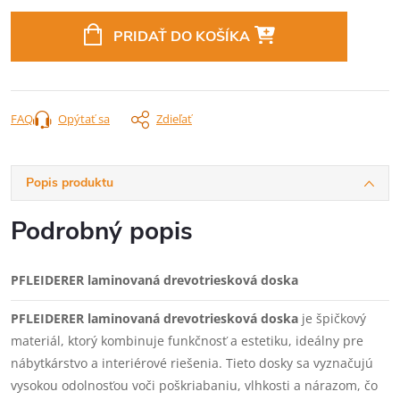
Jednotková
cena:
PRIDAŤ DO KOŠÍKA
FAQ
Opýtať sa
Zdieľať
Popis produktu
Podrobný popis
PFLEIDERER laminovaná drevotriesková doska
PFLEIDERER laminovaná drevotriesková doska
je špičkový
materiál, ktorý kombinuje funkčnosť a estetiku, ideálny pre
nábytkárstvo a interiérové riešenia. Tieto dosky sa vyznačujú
vysokou odolnosťou voči poškriabaniu, vlhkosti a nárazom, čo