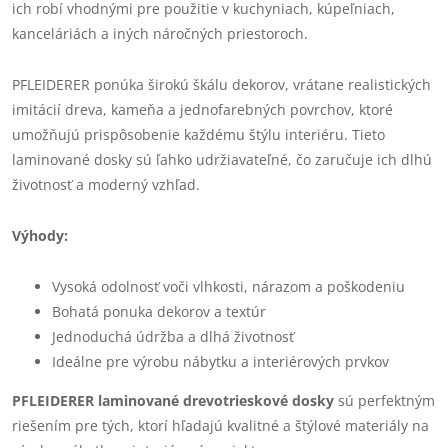
ich robí vhodnými pre použitie v kuchyniach, kúpeľniach,
kanceláriách a iných náročných priestoroch.
PFLEIDERER ponúka širokú škálu dekorov, vrátane realistických
imitácií dreva, kameňa a jednofarebných povrchov, ktoré
umožňujú prispôsobenie každému štýlu interiéru. Tieto
laminované dosky sú ľahko udržiavateľné, čo zaručuje ich dlhú
životnosť a moderný vzhľad.
Výhody:
Vysoká odolnosť voči vlhkosti, nárazom a poškodeniu
Bohatá ponuka dekorov a textúr
Jednoduchá údržba a dlhá životnosť
Ideálne pre výrobu nábytku a interiérových prvkov
PFLEIDERER laminované drevotrieskové dosky
sú perfektným
riešením pre tých, ktorí hľadajú kvalitné a štýlové materiály na