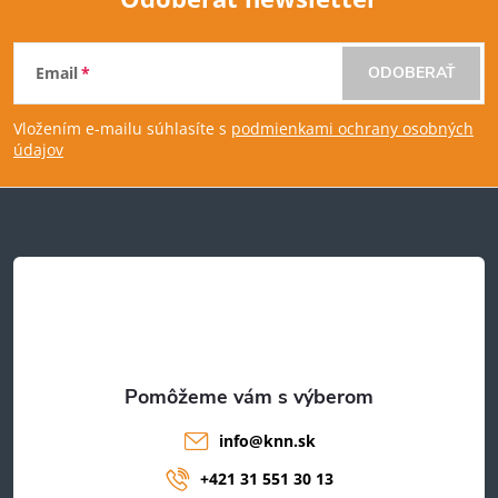
Z
Email
ODOBERAŤ
á
Vložením e-mailu súhlasíte s
podmienkami ochrany osobných
p
údajov
ä
t
i
e
info
@
knn.sk
+421 31 551 30 13