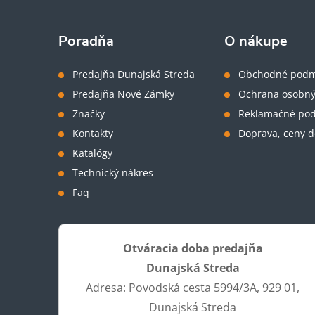
p
ä
Poradňa
O nákupe
t
Predajňa Dunajská Streda
Obchodné podm
Predajňa Nové Zámky
Ochrana osobný
i
Značky
Reklamačné po
Kontakty
Doprava, ceny d
e
Katalógy
Technický nákres
Faq
Otváracia doba predajňa
Dunajská Streda
Adresa: Povodská cesta 5994/3A, 929 01,
Dunajská Streda