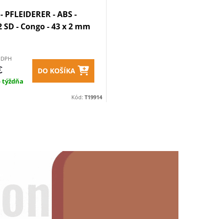
- PFLEIDERER - ABS -
 SD - Congo - 43 x 2 mm
z DPH
€
DO KOŠÍKA
o týždňa
Kód:
T19914