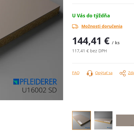
U Vás do týždňa
Možnosti doručenia
144,41 €
/ ks
117,41 € bez DPH
Jednotková
cena:
FAQ
Opýtať sa
Zdi