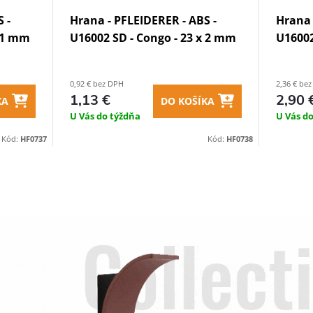
 -
Hrana - PFLEIDERER - ABS -
Hrana 
x 1 mm
U16002 SD - Congo - 23 x 2 mm
U16002
0,92 € bez DPH
2,36 € be
1,13 €
2,90 
KA
DO KOŠÍKA
U Vás do týždňa
U Vás d
Kód:
HF0737
Kód:
HF0738