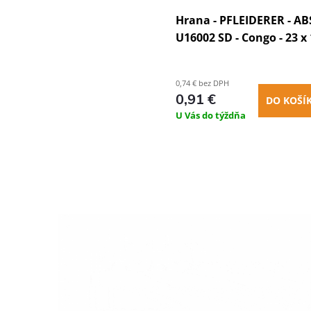
Hrana - PFLEIDERER - ABS
U16002 SD - Congo - 23 
0,74 € bez DPH
0,91 €
DO KOŠÍ
U Vás do týždňa