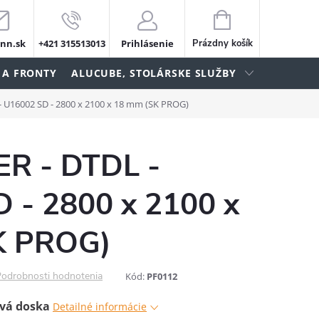
NÁKUPNÝ
KOŠÍK
nn.sk
+421 315513013
Prihlásenie
Prázdny košík
 A FRONTY
ALUCUBE, STOLÁRSKE SLUŽBY
- U16002 SD - 2800 x 2100 x 18 mm (SK PROG)
R - DTDL -
 - 2800 x 2100 x
K PROG)
odrobnosti hodnotenia
Kód:
PF0112
vá doska
Detailné informácie