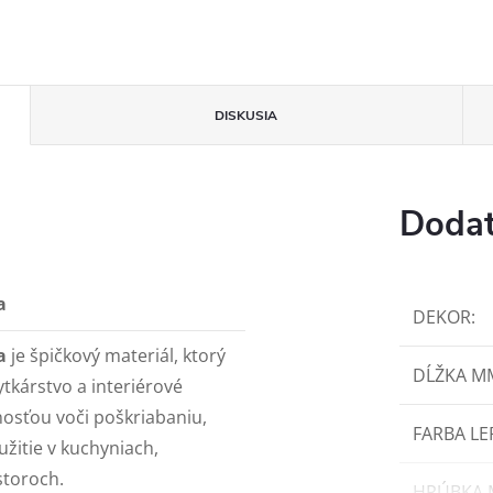
DISKUSIA
Dodat
a
DEKOR
:
a
je špičkový materiál, ktorý
DĹŽKA M
tkárstvo a interiérové
nosťou voči poškriabaniu,
FARBA LE
žitie v kuchyniach,
storoch.
HRÚBKA