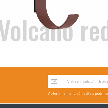
Vložením e-mailu súhlasíte s
podmien