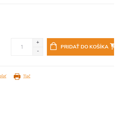
PRIDAŤ DO KOŠÍKA
eľať
Tlač