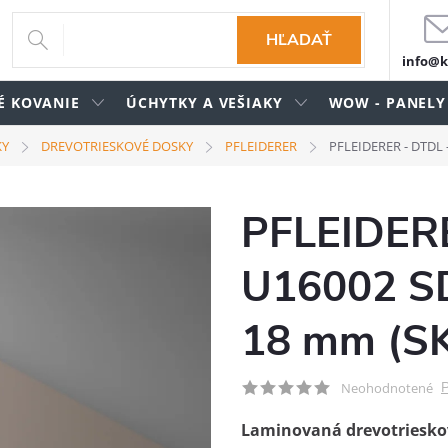
HĽADAŤ
info@k
É KOVANIE
ÚCHYTKY A VEŠIAKY
WOW - PANELY
KY
DREVOTRIESKOVÉ DOSKY
PFLEIDERER
PFLEIDERER - DTDL 
PFLEIDERE
U16002 SD
18 mm (S
P
Neohodnotené
Laminovaná drevotriesko