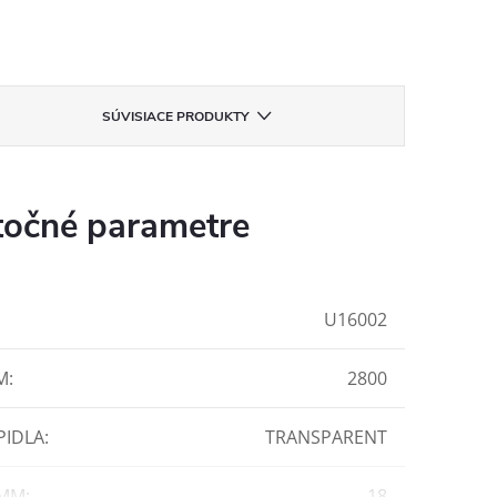
SÚVISIACE PRODUKTY
očné parametre
U16002
M
:
2800
PIDLA
:
TRANSPARENT
 MM
:
18