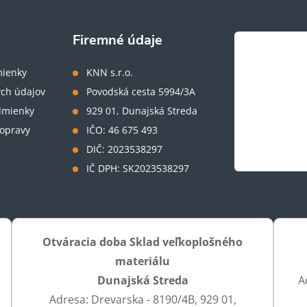
Firemné údaje
ienky
KNN s.r.o.
ch údajov
Povodská cesta 5994/3A
dmienky
929 01, Dunajská Streda
opravy
IČO: 46 675 493
DIČ: 2023538297
IČ DPH: SK2023538297
Otváracia doba Sklad veľkoplošného
materiálu
Dunajská Streda
A
Adresa: Drevarska - 8190/4B, 929 01,