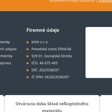
Vložením e-mailu súhlasíte s
podmien
Firemné údaje
ienky
KNN s.r.o.
ch údajov
Povodská cesta 5994/3A
dmienky
929 01, Dunajská Streda
opravy
IČO: 46 675 493
DIČ: 2023538297
IČ DPH: SK2023538297
Otváracia doba Sklad veľkoplošného
materiálu