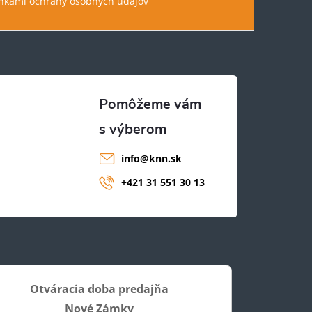
kami ochrany osobných údajov
info
@
knn.sk
+421 31 551 30 13
Otváracia doba predajňa
Nové Zámky