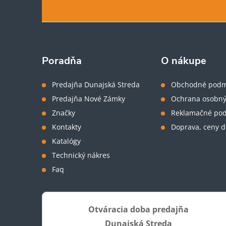
á
p
ä
Poradňa
O nákupe
t
Predajňa Dunajská Streda
Obchodné podm
Predajňa Nové Zámky
Ochrana osobný
i
Značky
Reklamačné po
Kontakty
Doprava, ceny d
e
Katalógy
Technický nákres
Faq
Otváracia doba predajňa
Dunajská Streda