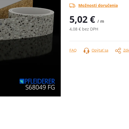
Možnosti doručenia
5,02 €
/ m
4,08 € bez DPH
Jednotková
cena:
FAQ
Opýtať sa
Zdi