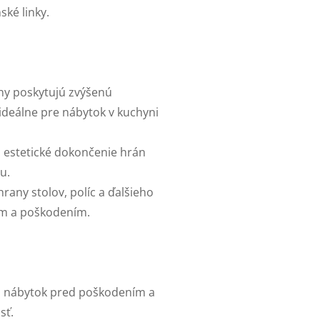
ské linky.
ny poskytujú zvýšenú
 ideálne pre nábytok v kuchyni
a estetické dokončenie hrán
u.
rany stolov, políc a ďalšieho
ím a poškodením.
a nábytok pred poškodením a
sť.