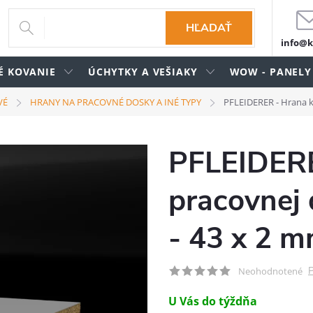
HĽADAŤ
info@k
É KOVANIE
ÚCHYTKY A VEŠIAKY
WOW - PANELY
VÉ
HRANY NA PRACOVNÉ DOSKY A INÉ TYPY
PFLEIDERER - Hrana k
PFLEIDERE
pracovnej
- 43 x 2 
P
Neohodnotené
U Vás do týždňa