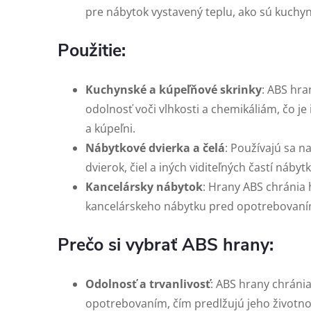
pre nábytok vystavený teplu, ako sú kuchyn
Použitie:
Kuchynské a kúpeľňové skrinky
: ABS hra
odolnosť voči vlhkosti a chemikáliám, čo je
a kúpeľni.
Nábytkové dvierka a čelá
: Používajú sa n
dvierok, čiel a iných viditeľných častí nábytk
Kancelársky nábytok
: Hrany ABS chránia h
kancelárskeho nábytku pred opotrebovan
Prečo si vybrať ABS hrany:
Odolnosť a trvanlivosť
: ABS hrany chráni
opotrebovaním, čím predlžujú jeho životno