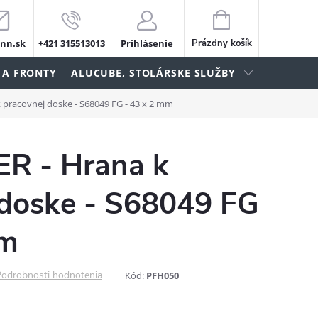
NÁKUPNÝ
KOŠÍK
nn.sk
+421 315513013
Prihlásenie
Prázdny košík
 A FRONTY
ALUCUBE, STOLÁRSKE SLUŽBY
 pracovnej doske - S68049 FG - 43 x 2 mm
R - Hrana k
 doske - S68049 FG
mm
odrobnosti hodnotenia
Kód:
PFH050