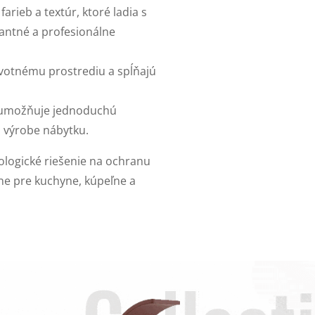
farieb a textúr, ktoré ladia s
antné a profesionálne
životnému prostrediu a spĺňajú
ál umožňuje jednoduchú
ri výrobe nábytku.
kologické riešenie na ochranu
lne pre kuchyne, kúpeľne a