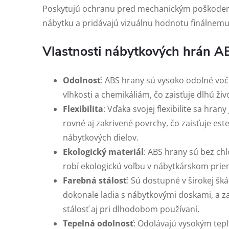
Poskytujú ochranu pred mechanickým poškodení
nábytku a pridávajú vizuálnu hodnotu finálnem
Vlastnosti nábytkových hrán A
Odolnosť
: ABS hrany sú vysoko odolné v
vlhkosti a chemikáliám, čo zaisťuje dlhú ži
Flexibilita
: Vďaka svojej flexibilite sa hra
rovné aj zakrivené povrchy, čo zaisťuje est
nábytkových dielov.
Ekologický materiál
: ABS hrany sú bez chl
robí ekologickú voľbu v nábytkárskom prie
Farebná stálosť
: Sú dostupné v širokej šká
dokonale ladia s nábytkovými doskami, a z
stálosť aj pri dlhodobom používaní.
Tepelná odolnosť
: Odolávajú vysokým tep