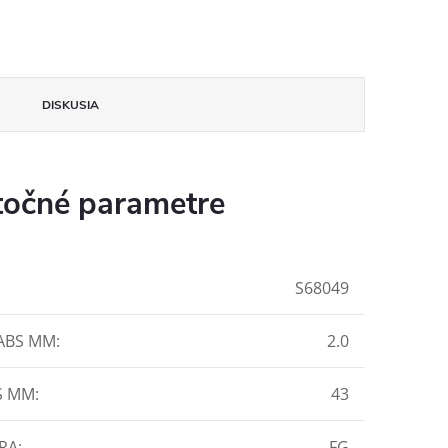
DISKUSIA
očné parametre
S68049
ABS MM
:
2.0
S MM
:
43
RA
:
FG