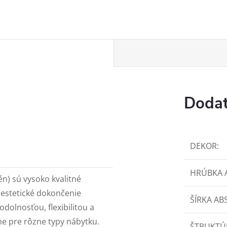
Dodat
DEKOR
:
HRÚBKA 
én) sú vysoko kvalitné
 estetické dokončenie
ŠÍRKA AB
dolnosťou, flexibilitou a
ne pre rôzne typy nábytku.
ŠTRUKTÚ