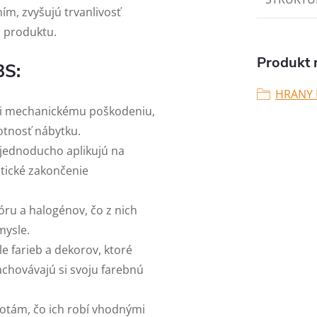
m, zvyšujú trvanlivosť
u produktu.
Produkt n
BS:
HRANY 
oči mechanickému poškodeniu,
votnosť nábytku.
ny jednoducho aplikujú na
etické zakončenie
óru a halogénov, čo z nich
mysle.
le farieb a dekorov, ktoré
achovávajú si svoju farebnú
lotám, čo ich robí vhodnými