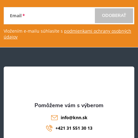
Z
Email
ODOBERAŤ
á
Vložením e-mailu súhlasíte s
podmienkami ochrany osobných
p
údajov
ä
t
i
e
info
@
knn.sk
+421 31 551 30 13