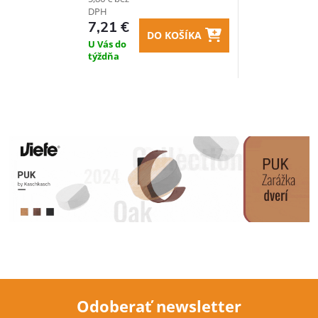
DPH
7,21 €
DO KOŠÍKA
U Vás do
týždňa
Odoberať newsletter