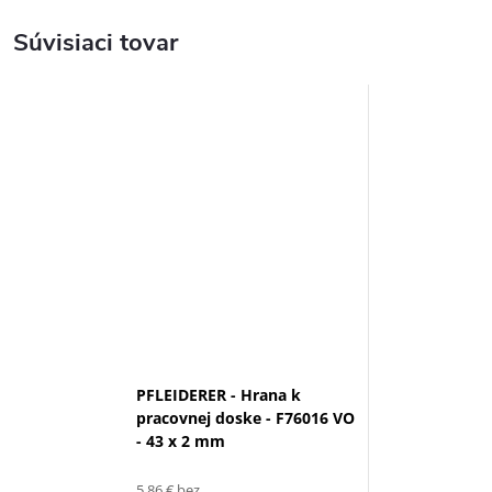
Súvisiaci tovar
PFLEIDERER - Hrana k
pracovnej doske - F76016 VO
- 43 x 2 mm
5,86 € bez