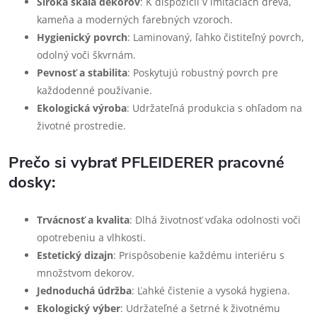
Široká škála dekorov
: K dispozícii v imitáciách dreva,
kameňa a moderných farebných vzoroch.
Hygienický povrch
: Laminovaný, ľahko čistiteľný povrch,
odolný voči škvrnám.
Pevnosť a stabilita
: Poskytujú robustný povrch pre
každodenné používanie.
Ekologická výroba
: Udržateľná produkcia s ohľadom na
životné prostredie.
Prečo si vybrať PFLEIDERER pracovné
dosky:
Trvácnosť a kvalita
: Dlhá životnosť vďaka odolnosti voči
opotrebeniu a vlhkosti.
Estetický dizajn
: Prispôsobenie každému interiéru s
množstvom dekorov.
Jednoduchá údržba
: Ľahké čistenie a vysoká hygiena.
Ekologický výber
: Udržateľné a šetrné k životnému