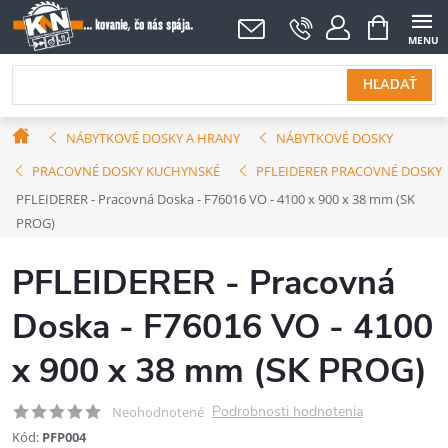
Prejsť
NÁKUPNÝ
KOŠÍK
na
obsah
HĽADAŤ
Domov
NÁBYTKOVÉ DOSKY A HRANY
NÁBYTKOVÉ DOSKY
PRACOVNÉ DOSKY KUCHYNSKÉ
PFLEIDERER PRACOVNÉ DOSKY
PFLEIDERER - Pracovná Doska - F76016 VO - 4100 x 900 x 38 mm (SK
PROG)
PFLEIDERER - Pracovná
Doska - F76016 VO - 4100
x 900 x 38 mm (SK PROG)
Podrobnosti hodnotenia
Neohodnotené
Kód:
PFP004