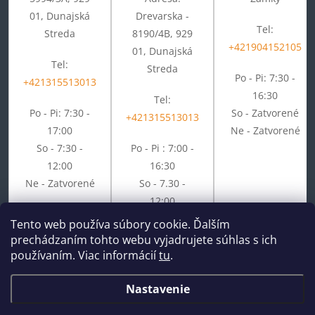
01, Dunajská
Drevarska -
Tel:
Streda
8190/4B, 929
+421904152105
01, Dunajská
Tel:
Streda
Po - Pi: 7:30 -
+421315513013
16:30
Tel:
Po - Pi: 7:30 -
So - Zatvorené
+421315513013
17:00
Ne - Zatvorené
So - 7:30 -
Po - Pi : 7:00 -
12:00
16:30
Ne - Zatvorené
So - 7.30 -
12:00
Ne - Zatvorené
Tento web používa súbory cookie. Ďalším
prechádzaním tohto webu vyjadrujete súhlas s ich
používaním. Viac informácií
tu
.
Nastavenie