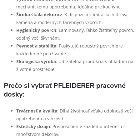
mechanickému opotrebeniu, ideálne pre kuchyne.
Široká škála dekorov
: K dispozícii v imitáciách dreva,
kameňa a moderných farebných vzoroch.
Hygienický povrch
: Laminovaný, ľahko čistiteľný povrch,
odolný voči škvrnám.
Pevnosť a stabilita
: Poskytujú robustný povrch pre
každodenné používanie.
Ekologická výroba
: Udržateľná produkcia s ohľadom na
životné prostredie.
Prečo si vybrať PFLEIDERER pracovné
dosky:
Trvácnosť a kvalita
: Dlhá životnosť vďaka odolnosti voči
opotrebeniu a vlhkosti.
Estetický dizajn
: Prispôsobenie každému interiéru s
množstvom dekorov.