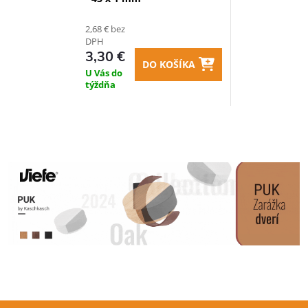
2,68 € bez
DPH
3,30 €
DO KOŠÍKA
U Vás do
týždňa