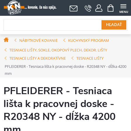
Prejsť
NÁKUPNÝ
KOŠÍK
na
obsah
HĽADAŤ
Domov
NÁBYTKOVÉ KOVANIE
KUCHYNSKÝ PROGRAM
TESNIACE LIŠTY, SOKLE, OKOPOVÝ PLECH, DEKOR. LIŠTY
TESNIACE LIŠTY A DEKORATÍVNE
TESNIACE LIŠTY
PFLEIDERER - Tesniaca lišta k pracovnej doske - R20348 NY - dĺžka 4200
mm
PFLEIDERER - Tesniaca
lišta k pracovnej doske -
R20348 NY - dĺžka 4200
mm