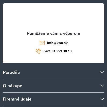
t
i
e
info
@
knn.sk
+421 31 551 30 13
Poradňa
O nákupe
Firemné údaje