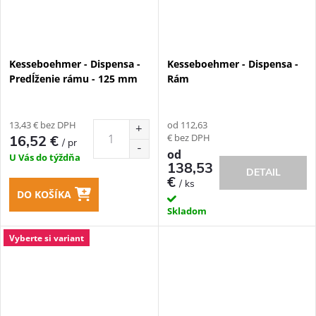
Kesseboehmer - Dispensa -
Kesseboehmer - Dispensa -
Predĺženie rámu - 125 mm
Rám
13,43 € bez DPH
od 112,63
€ bez DPH
16,52 €
/ pr
od
U Vás do týždňa
138,53
DETAIL
€
/ ks
DO KOŠÍKA
Skladom
Vyberte si variant