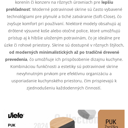
korenín či konzerv na rôznych úrovniach pre
lepšiu
a
e
prehľadnosť
. Moderné potravinové skrine sú často vybavené
n
technológiami pre plynulé a tiché zatváranie (Soft-Close), čo
p
i
zvyšuje komfort pri používaní. Niektoré modely obsahujú aj
e
r
drôtené výsuvné koše alebo otočné police, ktoré umožňujú
prístup aj k hlbšie uloženým potravinám, čo je ideálne pre
v
úzke či rohové priestory. Skrine sú dostupné v rôznych štýloch,
k
od moderných minimalistických až po tradičné drevené
prevedenia
, čo umožňuje ich prispôsobenie dizajnu kuchyne.
y
Kombináciou funkčnosti a estetiky sú potravinové skrine
nevyhnutným prvkom pre efektívnu organizáciu a
v
usporiadanie kuchynského priestoru, čím prispievajú k
ý
zjednodušeniu každodenných činností.
p
i
s