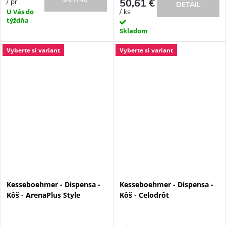
50,61 €
/ pr
DETAIL
/ ks
U Vás do
týždňa
Skladom
Vyberte si variant
Vyberte si variant
Kesseboehmer - Dispensa -
Kesseboehmer - Dispensa -
Kôš - ArenaPlus Style
Kôš - Celodrôt