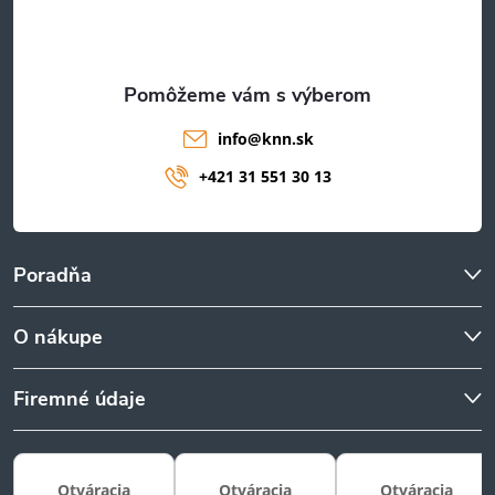
i
e
info
@
knn.sk
+421 31 551 30 13
Poradňa
O nákupe
Firemné údaje
Otváracia
Otváracia
Otváracia