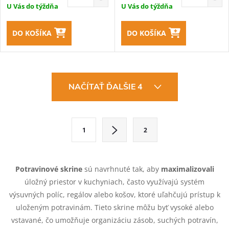
U Vás do týždňa
U Vás do týždňa
DO KOŠÍKA
DO KOŠÍKA
O
NAČÍTAŤ ĎALŠIE 4
v
l
S
1
2
t
á
r
d
á
Potravinové skrine
sú navrhnuté tak, aby
maximalizovali
a
n
úložný priestor v kuchyniach, často využívajú systém
k
výsuvných políc, regálov alebo košov, ktoré uľahčujú prístup k
c
o
uloženým potravinám. Tieto skrine môžu byť vysoké alebo
i
vstavané, čo umožňuje organizáciu zásob, suchých potravín,
v