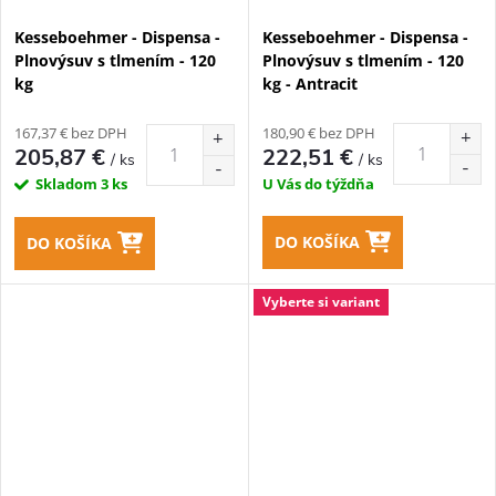
Kesseboehmer - Dispensa -
Kesseboehmer - Dispensa -
Plnovýsuv s tlmením - 120
Plnovýsuv s tlmením - 120
kg
kg - Antracit
167,37 € bez DPH
180,90 € bez DPH
205,87 €
222,51 €
/ ks
/ ks
Skladom
3 ks
U Vás do týždňa
DO KOŠÍKA
DO KOŠÍKA
Vyberte si variant