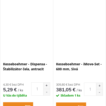
Kesseboehmer - Dispensa -
Kesseboehmer - iMove-Set -
Štabilizátor čela, antracit
600 mm, Sivá
4,30 € bez DPH
309,80 € bez DPH
5,29 €
381,05 €
/ ks
/ ks
U Vás do týždňa
Skladom
1 ks