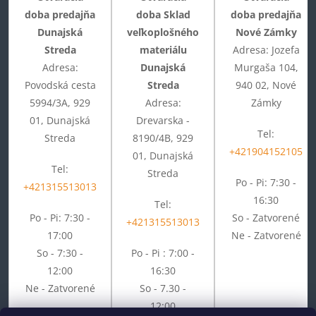
doba predajňa
doba Sklad
doba predajňa
Dunajská
veľkoplošného
Nové Zámky
Streda
materiálu
Adresa: Jozefa
Adresa:
Dunajská
Murgaša 104,
Povodská cesta
Streda
940 02, Nové
5994/3A, 929
Adresa:
Zámky
01, Dunajská
Drevarska -
Tel:
Streda
8190/4B, 929
+421904152105
01, Dunajská
Tel:
Streda
Po - Pi: 7:30 -
+421315513013
16:30
Tel:
Po - Pi: 7:30 -
So - Zatvorené
+421315513013
17:00
Ne - Zatvorené
So - 7:30 -
Po - Pi : 7:00 -
12:00
16:30
Ne - Zatvorené
So - 7.30 -
12:00