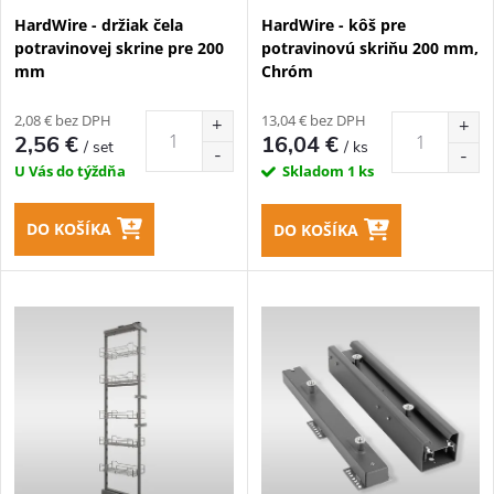
p
HardWire - držiak čela
HardWire - kôš pre
p
potravinovej skrine pre 200
potravinovú skriňu 200 mm,
r
mm
Chróm
r
o
2,08 € bez DPH
13,04 € bez DPH
o
2,56 €
16,04 €
/ set
/ ks
d
U Vás do týždňa
Skladom
1 ks
d
u
DO KOŠÍKA
DO KOŠÍKA
u
k
k
t
t
o
o
v
v