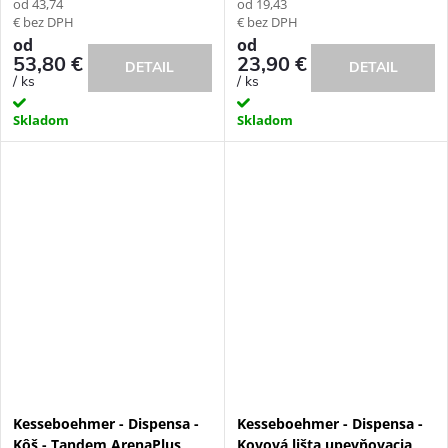
od 43,74
od 19,43
€ bez DPH
€ bez DPH
od
od
53,80 €
23,90 €
DETAIL
DETAIL
/ ks
/ ks
Skladom
Skladom
Kesseboehmer - Dispensa -
Kesseboehmer - Dispensa -
Kôš - Tandem ArenaPlus
Kovová lišta upevňovacia,