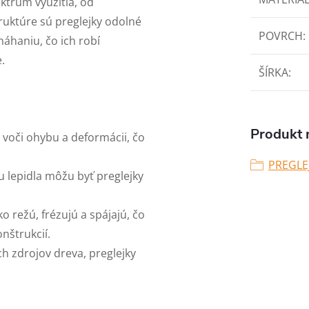
ektrum využitia, od
ruktúre sú preglejky odolné
POVRCH
:
áhaniu, čo ich robí
.
ŠÍRKA
:
Produkt n
é voči ohybu a deformácii, čo
PREGLE
pu lepidla môžu byť preglejky
ko režú, frézujú a spájajú, čo
nštrukcií.
h zdrojov dreva, preglejky