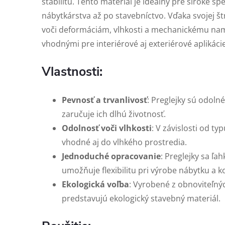
stabilitu. Tento materiál je ideálny pre široké sp
nábytkárstva až po stavebníctvo. Vďaka svojej št
voči deformáciám, vlhkosti a mechanickému nam
vhodnými pre interiérové aj exteriérové aplikácie
Vlastnosti:
Pevnosť a trvanlivosť
: Preglejky sú odoln
zaručuje ich dlhú životnosť.
Odolnosť voči vlhkosti
: V závislosti od ty
vhodné aj do vlhkého prostredia.
Jednoduché opracovanie
: Preglejky sa ľah
umožňuje flexibilitu pri výrobe nábytku a ko
Ekologická voľba
: Vyrobené z obnoviteľnýc
predstavujú ekologický stavebný materiál.