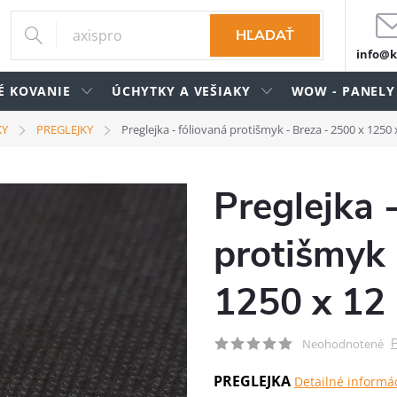
HĽADAŤ
info@k
É KOVANIE
ÚCHYTKY A VEŠIAKY
WOW - PANELY
KY
PREGLEJKY
Preglejka - fóliovaná protišmyk - Breza - 2500 x 125
Preglejka 
protišmyk 
1250 x 1
P
Neohodnotené
PREGLEJKA
Detailné informá