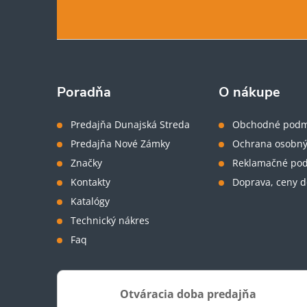
á
p
ä
Poradňa
O nákupe
t
Predajňa Dunajská Streda
Obchodné podm
Predajňa Nové Zámky
Ochrana osobný
i
Značky
Reklamačné po
Kontakty
Doprava, ceny d
e
Katalógy
Technický nákres
Faq
Otváracia doba predajňa