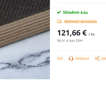
Skladom
4 ks
Možnosti doručenia
121,66 €
/ ks
98,91 € bez DPH
Jednotková
cena:
FAQ
Opýtať sa
Zdi