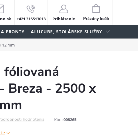
NÁKUPNÝ
KOŠÍK
nn.sk
+421 315513013
Prihlásenie
Prázdny košík
 A FRONTY
ALUCUBE, STOLÁRSKE SLUŽBY
0 x 12 mm
- fóliovaná
- Breza - 2500 x
2 mm
odrobnosti hodnotenia
Kód:
008265
cie