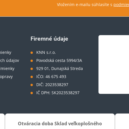
Vložením e-mailu súhlasíte s
podmien
Firemné údaje
ienky
KNN s.r.o.
ch údajov
Povodská cesta 5994/3A
dmienky
929 01, Dunajská Streda
opravy
IČO: 46 675 493
DIČ: 2023538297
IČ DPH: SK2023538297
Otváracia doba Sklad veľkoplošného