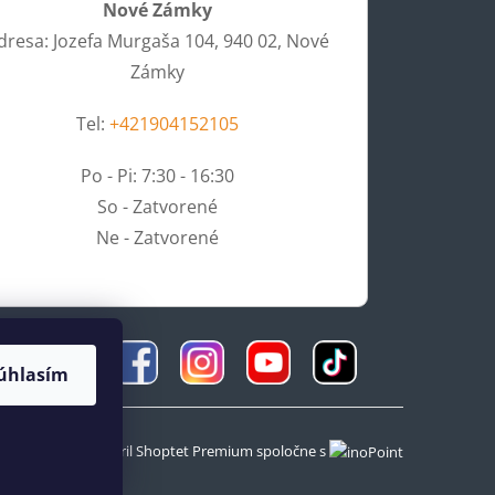
Nové Zámky
dresa: Jozefa Murgaša 104, 940 02, Nové
Zámky
Tel:
+421904152105
Po - Pi: 7:30 - 16:30
So - Zatvorené
Ne - Zatvorené
úhlasím
Vytvoril Shoptet Premium
spoločne s