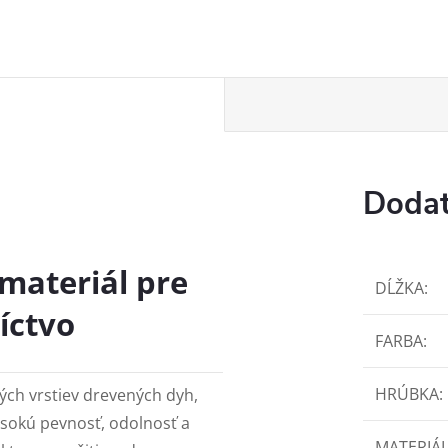
Dodat
 materiál pre
DĹŽKA
:
íctvo
FARBA
:
HRÚBKA
:
ých vrstiev drevených dyh,
ysokú pevnosť, odolnosť a
MATERIÁ