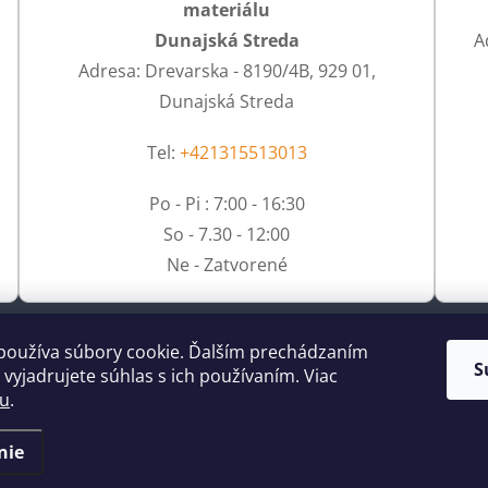
materiálu
Dunajská Streda
A
Adresa: Drevarska - 8190/4B, 929 01,
Dunajská Streda
Tel:
+421315513013
Po - Pi : 7:00 - 16:30
So - 7.30 - 12:00
Ne - Zatvorené
používa súbory cookie. Ďalším prechádzaním
S
vyjadrujete súhlas s ich používaním. Viac
tu
.
nie