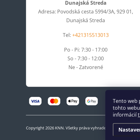
Dunajská Streda
Adresa: Povodská cesta 5994/3A, 929 01,
Dunajská Streda
Tel:
+421315513013
Po - Pi: 7:30 - 17:00
So - 7:30 - 12:00
Ne - Zatvorené
Tento web 
tohto webu 
informácií
Copyright 2026
KNN
. Všetky práva vyhradené.
Nastave