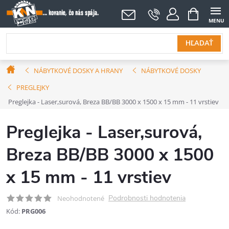
Prejsť
NÁKUPNÝ
KOŠÍK
na
obsah
HĽADAŤ
Domov
NÁBYTKOVÉ DOSKY A HRANY
NÁBYTKOVÉ DOSKY
PREGLEJKY
Preglejka - Laser,surová, Breza BB/BB 3000 x 1500 x 15 mm - 11 vrstiev
Preglejka - Laser,surová,
Breza BB/BB 3000 x 1500
x 15 mm - 11 vrstiev
Podrobnosti hodnotenia
Neohodnotené
Kód:
PRG006