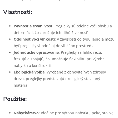
Vlastnosti:
Pevnosť a trvanlivosť
: Preglejky sú odolné voči ohybu a
deformácii, čo zaručuje ich dlhú životnosť.
Odolnosť voči vlhkosti
: V závislosti od typu lepidla môžu
byť preglejky vhodné aj do vlhkého prostredia.
Jednoduché opracovanie
: Preglejky sa ľahko režú,
frézujú a spájajú, čo umožňuje flexibilitu pri výrobe
nábytku a konštrukcií.
Ekologická voľba
: Vyrobené z obnoviteľných zdrojov
dreva, preglejky predstavujú ekologický stavebný
materiál.
Použitie:
Nábytkárstvo
: Ideálne pre výrobu nábytku, políc, stolov,