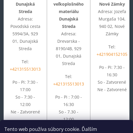
Dunajská
veľkoplošného
Nové Zámky
Streda
materiálu
Adresa: Jozefa
Adresa:
Dunajská
Murgaša 104,
Povodská cesta
Streda
940 02, Nové
5994/3A, 929
Adresa:
Zámky
01, Dunajská
Drevarska -
Tel:
Streda
8190/4B, 929
+421904152105
01, Dunajská
Tel:
Streda
Po - Pi: 7:30 -
+421315513013
16:30
Tel:
Po - Pi: 7:30 -
So - Zatvorené
+421315513013
17:00
Ne - Zatvorené
So - 7:30 -
Po - Pi : 7:00 -
12:00
16:30
Ne - Zatvorené
So - 7.30 -
12:00
Ne - Zatvorené
Tento web používa súbory cookie. Ďalším