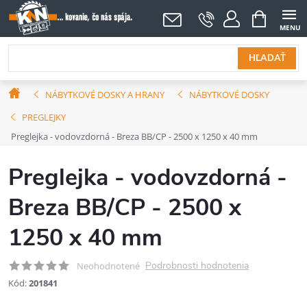
Prejsť
NÁKUPNÝ
KOŠÍK
na
obsah
HĽADAŤ
Domov
NÁBYTKOVÉ DOSKY A HRANY
NÁBYTKOVÉ DOSKY
PREGLEJKY
Preglejka - vodovzdorná - Breza BB/CP - 2500 x 1250 x 40 mm
Preglejka - vodovzdorná -
Breza BB/CP - 2500 x
1250 x 40 mm
Podrobnosti hodnotenia
Neohodnotené
Kód:
201841