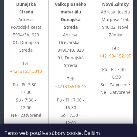
Dunajská
veľkoplošného
Nové Zámky
Streda
materiálu
Adresa: Jozefa
Adresa:
Dunajská
Murgaša 104,
Povodská cesta
Streda
940 02, Nové
5994/3A, 929
Adresa:
Zámky
01, Dunajská
Drevarska -
Tel:
Streda
8190/4B, 929
+421904152105
01, Dunajská
Tel:
Streda
Po - Pi: 7:30 -
+421315513013
16:30
Tel:
Po - Pi: 7:30 -
So - Zatvorené
+421315513013
17:00
Ne - Zatvorené
So - 7:30 -
Po - Pi : 7:00 -
12:00
16:30
Ne - Zatvorené
So - 7.30 -
12:00
Ne - Zatvorené
Tento web používa súbory cookie. Ďalším