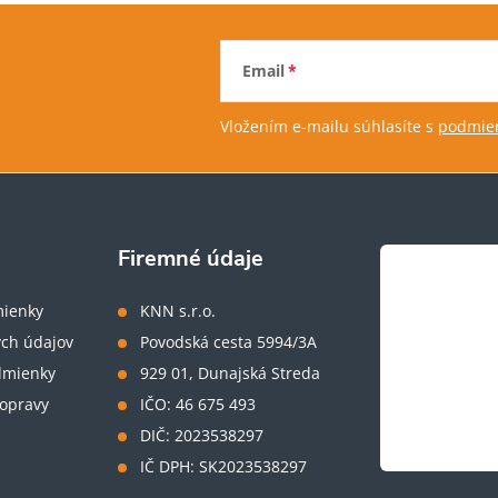
Email
Vložením e-mailu súhlasíte s
podmien
Firemné údaje
ienky
KNN s.r.o.
ch údajov
Povodská cesta 5994/3A
dmienky
929 01, Dunajská Streda
opravy
IČO: 46 675 493
DIČ: 2023538297
IČ DPH: SK2023538297