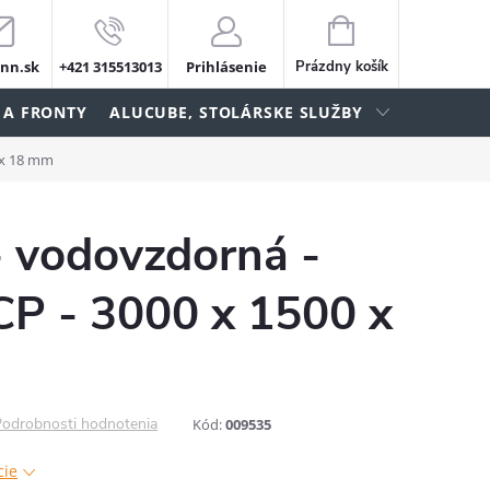
NÁKUPNÝ
KOŠÍK
nn.sk
+421 315513013
Prihlásenie
Prázdny košík
 A FRONTY
ALUCUBE, STOLÁRSKE SLUŽBY
0 x 18 mm
- vodovzdorná -
CP - 3000 x 1500 x
odrobnosti hodnotenia
Kód:
009535
cie