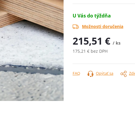
U Vás do týždňa
Možnosti doručenia
215,51 €
/ ks
175,21 € bez DPH
Jednotková
cena:
FAQ
Opýtať sa
Zdi