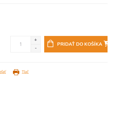
PRIDAŤ DO KOŠÍKA
eľať
Tlač