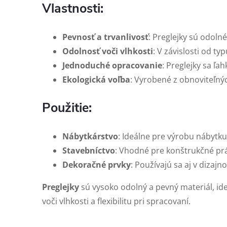
Vlastnosti:
Pevnosť a trvanlivosť
: Preglejky sú odoln
Odolnosť voči vlhkosti
: V závislosti od t
Jednoduché opracovanie
: Preglejky sa ľa
Ekologická voľba
: Vyrobené z obnoviteľnýc
Použitie:
Nábytkárstvo
: Ideálne pre výrobu nábytku,
Stavebníctvo
: Vhodné pre konštrukčné prác
Dekoračné prvky
: Používajú sa aj v dizaj
Preglejky
sú vysoko odolný a pevný materiál, ide
voči vlhkosti a flexibilitu pri spracovaní.