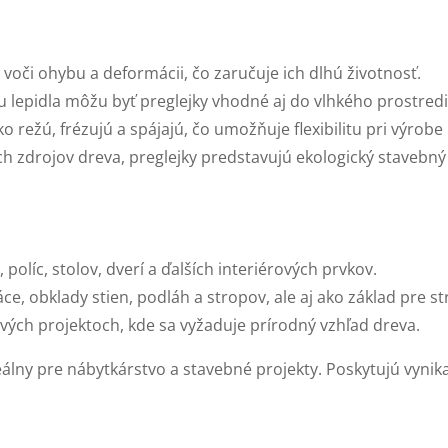
é voči ohybu a deformácii, čo zaručuje ich dlhú životnosť.
ypu lepidla môžu byť preglejky vhodné aj do vlhkého prostredi
hko režú, frézujú a spájajú, čo umožňuje flexibilitu pri výrobe
h zdrojov dreva, preglejky predstavujú ekologický stavebný
 políc, stolov, dverí a ďalších interiérových prvkov.
e, obklady stien, podláh a stropov, ale aj ako základ pre st
nových projektoch, kde sa vyžaduje prírodný vzhľad dreva.
álny pre nábytkárstvo a stavebné projekty. Poskytujú vynika