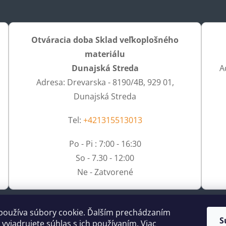
Otváracia doba Sklad veľkoplošného
materiálu
Dunajská Streda
A
Adresa: Drevarska - 8190/4B, 929 01,
Dunajská Streda
Tel:
+421315513013
Po - Pi : 7:00 - 16:30
So - 7.30 - 12:00
Ne - Zatvorené
používa súbory cookie. Ďalším prechádzaním
S
vyjadrujete súhlas s ich používaním. Viac