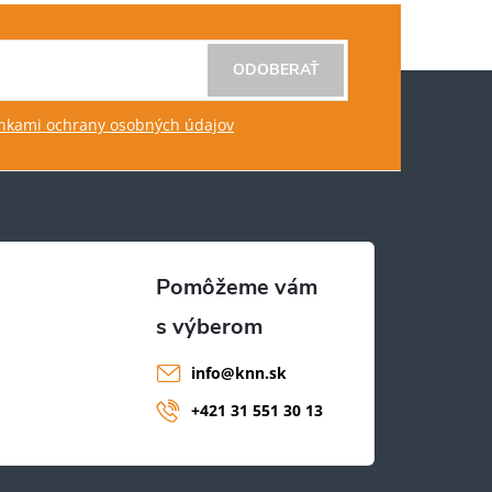
ODOBERAŤ
kami ochrany osobných údajov
info
@
knn.sk
+421 31 551 30 13