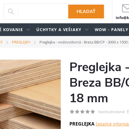
HĽADAŤ
info@k
É KOVANIE
ÚCHYTKY A VEŠIAKY
WOW - PANELY
KY
PREGLEJKY
Preglejka - vodovzdorná - Breza BB/CP - 3000 x 150
Preglejka 
Breza BB/
18 mm
P
Neohodnotené
PREGLEJKA
Detailné informá