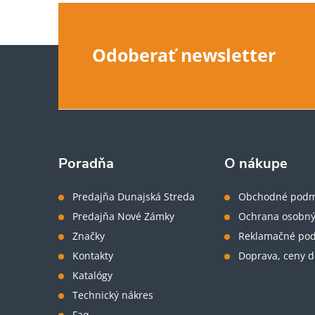
Z
Odoberať newsletter
á
p
ä
Poradňa
O nákupe
t
Predajňa Dunajská Streda
Obchodné podm
Predajňa Nové Zámky
Ochrana osobný
i
Značky
Reklamačné po
Kontakty
Doprava, ceny d
e
Katalógy
Technický nákres
Faq