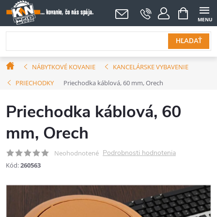
Prejsť
NÁKUPNÝ
KOŠÍK
na
obsah
HĽADAŤ
Domov
NÁBYTKOVÉ KOVANIE
KANCELÁRSKE VYBAVENIE
PRIECHODKY
Priechodka káblová, 60 mm, Orech
Priechodka káblová, 60
mm, Orech
Podrobnosti hodnotenia
Neohodnotené
Kód:
260563