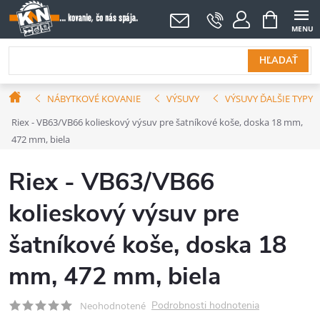
Prejsť
NÁKUPNÝ
KOŠÍK
na
obsah
HĽADAŤ
Domov
NÁBYTKOVÉ KOVANIE
VÝSUVY
VÝSUVY ĎALŠIE TYPY
Riex - VB63/VB66 kolieskový výsuv pre šatníkové koše, doska 18 mm,
472 mm, biela
Riex - VB63/VB66
kolieskový výsuv pre
šatníkové koše, doska 18
mm, 472 mm, biela
Podrobnosti hodnotenia
Neohodnotené