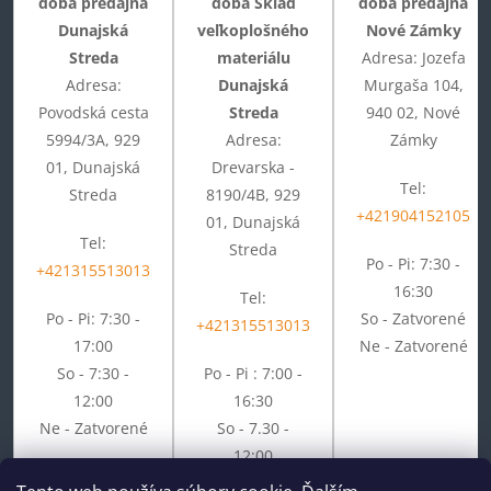
doba predajňa
doba Sklad
doba predajňa
Dunajská
veľkoplošného
Nové Zámky
Streda
materiálu
Adresa: Jozefa
Adresa:
Dunajská
Murgaša 104,
Povodská cesta
Streda
940 02, Nové
5994/3A, 929
Adresa:
Zámky
01, Dunajská
Drevarska -
Tel:
Streda
8190/4B, 929
+421904152105
01, Dunajská
Tel:
Streda
Po - Pi: 7:30 -
+421315513013
16:30
Tel:
Po - Pi: 7:30 -
So - Zatvorené
+421315513013
17:00
Ne - Zatvorené
So - 7:30 -
Po - Pi : 7:00 -
12:00
16:30
Ne - Zatvorené
So - 7.30 -
12:00
Ne - Zatvorené