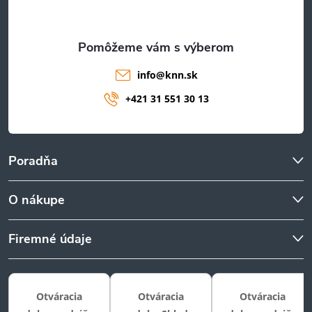
i
e
info
@
knn.sk
+421 31 551 30 13
Poradňa
O nákupe
Firemné údaje
Otváracia
Otváracia
Otváracia