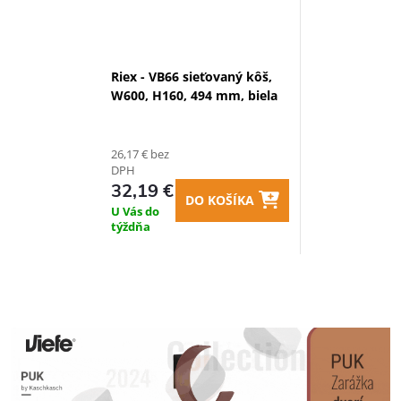
Riex - VB66 sieťovaný kôš,
W600, H160, 494 mm, biela
26,17 € bez
DPH
32,19 €
DO KOŠÍKA
U Vás do
týždňa