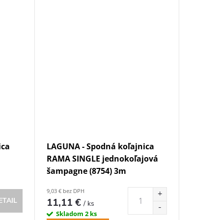
ica
LAGUNA - Spodná koľajnica
RAMA SINGLE jednokoľajová
šampagne (8754) 3m
9,03 € bez DPH
11,11 €
ETAIL
/ ks
Skladom
2 ks