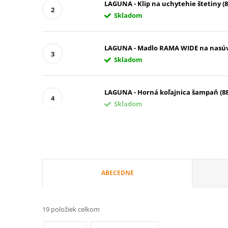
LAGUNA - Klip na uchytehie štetiny (8
Skladom
LAGUNA - Madlo RAMA WIDE na nasúvac
Skladom
LAGUNA - Horná koľajnica šampaň (88
Skladom
R
ABECEDNE
a
19
položiek celkom
d