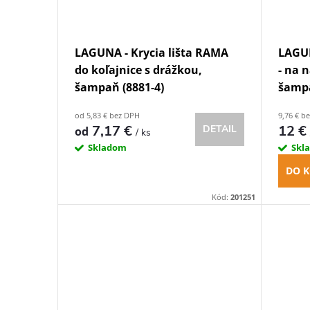
LAGUNA - Krycia lišta RAMA
LAGUN
do koľajnice s drážkou,
- na 
šampaň (8881-4)
šampa
od 5,83 € bez DPH
9,76 € b
7,17 €
12 
DETAIL
od
/ ks
Skladom
Skl
DO K
Kód:
201251