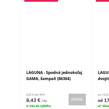
LAGUNA - Spodná jednokoľaj
LAGUN
GAMA, šampaň (86304)
dvoji
6,85 € bez DPH
od 14,05
8,43 €
DETAIL
17
od
/ ks
U Vás do týždňa
Skl