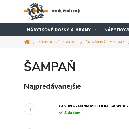
Prejsť
na
obsah
NÁBYTKOVÉ DOSKY A HRANY
NÁBYTKOV
NÁBYTKOVÉ KOVANIE
ŠATNÍKOVÝ PROGRAM
Domov
ŠAMPAŇ
Najpredávanejšie
LAGUNA - Madlo MULTIOMEGA WIDE - na
Skladom