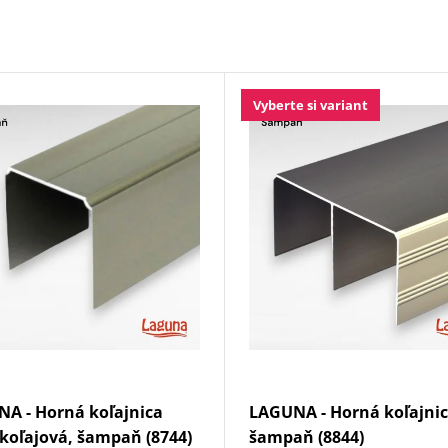
Vyberte si variant
A - Horná koľajnica
LAGUNA - Horná koľajni
koľajová, šampaň (8744)
šampaň (8844)