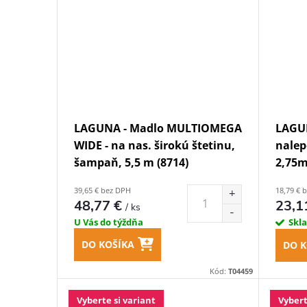
LAGUNA - Madlo MULTIOMEGA
LAGU
WIDE - na nas. širokú štetinu,
nalep
šampaň, 5,5 m (8714)
2,75m
39,65 € bez DPH
18,79 € 
48,77 €
23,1
/ ks
U Vás do týždňa
Skl
DO KOŠÍKA
DO K
Kód:
T04459
Vyberte si variant
Vybert