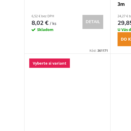
3m
k
d
6,52 € bez DPH
24,27 € 
t
8,02 €
29,8
DETAIL
/ ks
u
Skladom
U Vás 
o
k
DO K
v
Kód:
361171
t
Vyberte si variant
o
v