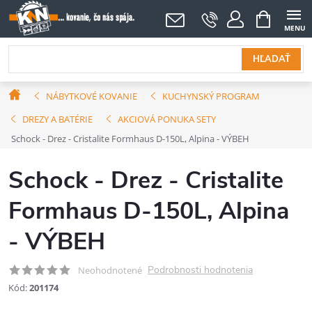
Prejsť
NÁKUPNÝ
KOŠÍK
na
obsah
HĽADAŤ
Domov
NÁBYTKOVÉ KOVANIE
KUCHYNSKÝ PROGRAM
DREZY A BATÉRIE
AKCIOVÁ PONUKA SETY
Schock - Drez - Cristalite Formhaus D-150L, Alpina - VÝBEH
Schock - Drez - Cristalite
Formhaus D-150L, Alpina
- VÝBEH
Podrobnosti hodnotenia
Neohodnotené
Kód:
201174