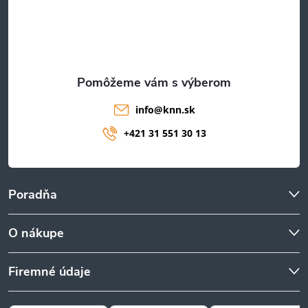
t
i
e
info
@
knn.sk
+421 31 551 30 13
Poradňa
O nákupe
Firemné údaje