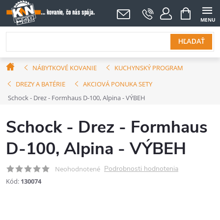
Prejsť
NÁKUPNÝ
KOŠÍK
na
obsah
HĽADAŤ
Domov
NÁBYTKOVÉ KOVANIE
KUCHYNSKÝ PROGRAM
DREZY A BATÉRIE
AKCIOVÁ PONUKA SETY
Schock - Drez - Formhaus D-100, Alpina - VÝBEH
Schock - Drez - Formhaus
D-100, Alpina - VÝBEH
Podrobnosti hodnotenia
Neohodnotené
Kód:
130074