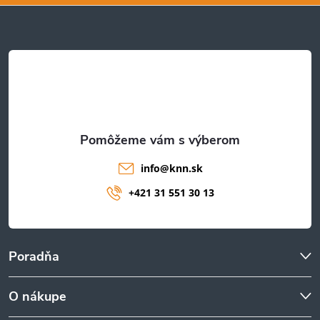
ä
t
i
e
info
@
knn.sk
+421 31 551 30 13
Poradňa
O nákupe