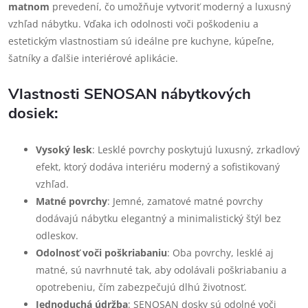
matnom
prevedení, čo umožňuje vytvoriť moderný a luxusný
vzhľad nábytku. Vďaka ich odolnosti voči poškodeniu a
estetickým vlastnostiam sú ideálne pre kuchyne, kúpeľne,
šatníky a ďalšie interiérové aplikácie.
Vlastnosti SENOSAN nábytkových
dosiek:
Vysoký lesk
: Lesklé povrchy poskytujú luxusný, zrkadlový
efekt, ktorý dodáva interiéru moderný a sofistikovaný
vzhľad.
Matné povrchy
: Jemné, zamatové matné povrchy
dodávajú nábytku elegantný a minimalistický štýl bez
odleskov.
Odolnosť voči poškriabaniu
: Oba povrchy, lesklé aj
matné, sú navrhnuté tak, aby odolávali poškriabaniu a
opotrebeniu, čím zabezpečujú dlhú životnosť.
Jednoduchá údržba
: SENOSAN dosky sú odolné voči