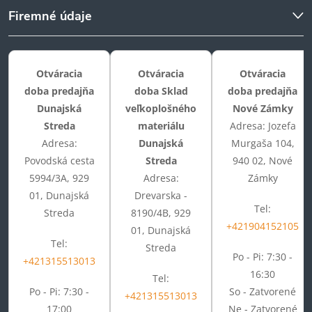
Firemné údaje
Otváracia
Otváracia
Otváracia
doba predajňa
doba Sklad
doba predajňa
Dunajská
veľkoplošného
Nové Zámky
Streda
materiálu
Adresa: Jozefa
Adresa:
Dunajská
Murgaša 104,
Povodská cesta
Streda
940 02, Nové
5994/3A, 929
Adresa:
Zámky
01, Dunajská
Drevarska -
Tel:
Streda
8190/4B, 929
+421904152105
01, Dunajská
Tel:
Streda
Po - Pi: 7:30 -
+421315513013
16:30
Tel:
Po - Pi: 7:30 -
So - Zatvorené
+421315513013
17:00
Ne - Zatvorené