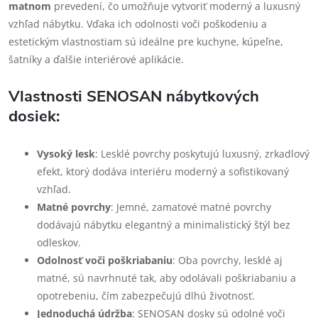
matnom
prevedení, čo umožňuje vytvoriť moderný a luxusný
vzhľad nábytku. Vďaka ich odolnosti voči poškodeniu a
estetickým vlastnostiam sú ideálne pre kuchyne, kúpeľne,
šatníky a ďalšie interiérové aplikácie.
Vlastnosti SENOSAN nábytkových
dosiek:
Vysoký lesk
: Lesklé povrchy poskytujú luxusný, zrkadlový
efekt, ktorý dodáva interiéru moderný a sofistikovaný
vzhľad.
Matné povrchy
: Jemné, zamatové matné povrchy
dodávajú nábytku elegantný a minimalistický štýl bez
odleskov.
Odolnosť voči poškriabaniu
: Oba povrchy, lesklé aj
matné, sú navrhnuté tak, aby odolávali poškriabaniu a
opotrebeniu, čím zabezpečujú dlhú životnosť.
Jednoduchá údržba
: SENOSAN dosky sú odolné voči