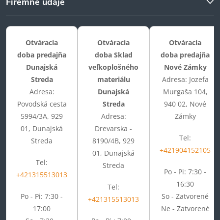
Firemné údaje
Otváracia
Otváracia
Otváracia
doba predajňa
doba Sklad
doba predajňa
Dunajská
veľkoplošného
Nové Zámky
Streda
materiálu
Adresa: Jozefa
Adresa:
Dunajská
Murgaša 104,
Povodská cesta
Streda
940 02, Nové
5994/3A, 929
Adresa:
Zámky
01, Dunajská
Drevarska -
Tel:
Streda
8190/4B, 929
+421904152105
01, Dunajská
Tel:
Streda
Po - Pi: 7:30 -
+421315513013
16:30
Tel:
Po - Pi: 7:30 -
So - Zatvorené
+421315513013
17:00
Ne - Zatvorené