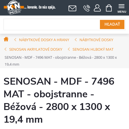
Prejsť
NÁKUPNÝ
KOŠÍK
na
obsah
HĽADAŤ
Domov
NÁBYTKOVÉ DOSKY A HRANY
NÁBYTKOVÉ DOSKY
SENOSAN AKRYLATOVÉ DOSKY
SENOSAN HLBOKÝ MAT
SENOSAN - MDF - 7496 MAT - obojstranne - Béžová - 2800 x 1300 x
19,4 mm
SENOSAN - MDF - 7496
MAT - obojstranne -
Béžová - 2800 x 1300 x
19,4 mm