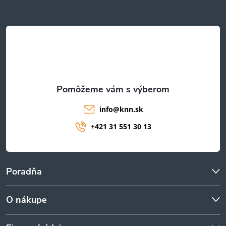
ä
t
i
e
info
@
knn.sk
+421 31 551 30 13
Poradňa
O nákupe