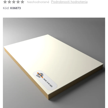
Podrobnosti hodnotenia
Neohodnotené
Kód:
K06873