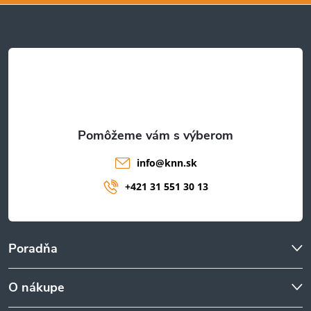
ä
t
i
e
info
@
knn.sk
+421 31 551 30 13
Poradňa
O nákupe