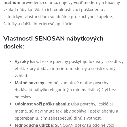
matnom
prevedení, čo umožňuje vytvoriť moderný a luxusný
vzhľad nábytku. Vďaka ich odolnosti voči poškodeniu a
estetickým vlastnostiam sú ideálne pre kuchyne, kúpeľne,
šatníky a ďalšie interiérové aplikácie.
Vlastnosti SENOSAN nábytkových
dosiek:
Vysoký lesk
: Lesklé povrchy poskytujú luxusný, zrkadlový
efekt, ktorý dodáva interiéru moderný a sofistikovaný
vzhľad.
Matné povrchy
: Jemné, zamatové matné povrchy
dodávajú nábytku elegantný a minimalistický štýl bez
odleskov.
Odolnosť voči poškriabaniu
: Oba povrchy, lesklé aj
matné, sú navrhnuté tak, aby odolávali poškriabaniu a
opotrebeniu, čím zabezpečujú dlhú životnosť.
Jednoduchá údržba
: SENOSAN dosky sú odolné voči