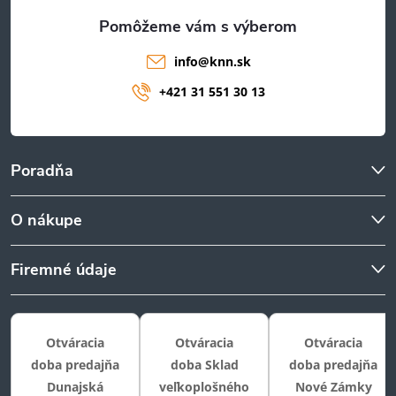
e
info
@
knn.sk
+421 31 551 30 13
Poradňa
O nákupe
Firemné údaje
Otváracia
Otváracia
Otváracia
doba predajňa
doba Sklad
doba predajňa
Dunajská
veľkoplošného
Nové Zámky