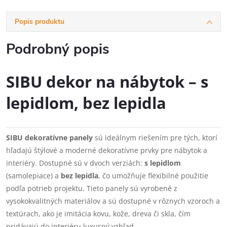
Popis produktu
Podrobný popis
SIBU dekor na nábytok – s
lepidlom, bez lepidla
SIBU dekoratívne panely
sú ideálnym riešením pre tých, ktorí
hľadajú štýlové a moderné dekoratívne prvky pre nábytok a
interiéry. Dostupné sú v dvoch verziách:
s lepidlom
(samolepiace) a
bez lepidla
, čo umožňuje flexibilné použitie
podľa potrieb projektu. Tieto panely sú vyrobené z
vysokokvalitných materiálov a sú dostupné v rôznych vzoroch a
textúrach, ako je imitácia kovu, kože, dreva či skla, čím
pridávajú do interiéru luxusný vzhľad.