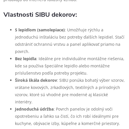
Vlastnosti SIBU dekorov:
S lepidlom (samolepiace)
: Umožňuje rýchlu a
jednoduchú inštaláciu bez potreby ďalších lepidiel. Stačí
odstrániť ochrannú vrstvu a panel aplikovať priamo na
povrch.
Bez lepidla
: Ideálne pre individuálne montážne riešenia,
kde sa používa špeciálne lepidlo alebo montážne
príslušenstvo podľa potreby projektu.
Široká škála dekorov
: SIBU ponúka bohatý výber vzorov,
vrátane kovových, zrkadlových, textilných a prírodných
vzorov, ktoré sú vhodné pre moderné aj klasické
interiéry.
Jednoduchá údržba
: Povrch panelov je odolný voči
opotrebeniu a ľahko sa čistí, čo ich robí ideálnymi pre
kuchyne, obývacie izby, kúpeľne a komerčné priestory.