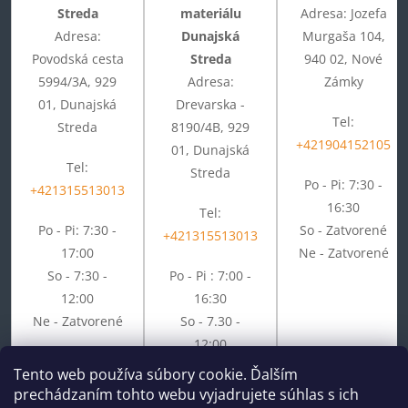
Streda
materiálu
Adresa: Jozefa
Adresa:
Dunajská
Murgaša 104,
Povodská cesta
Streda
940 02, Nové
5994/3A, 929
Adresa:
Zámky
01, Dunajská
Drevarska -
Tel:
Streda
8190/4B, 929
+421904152105
01, Dunajská
Tel:
Streda
Po - Pi: 7:30 -
+421315513013
16:30
Tel:
Po - Pi: 7:30 -
So - Zatvorené
+421315513013
17:00
Ne - Zatvorené
So - 7:30 -
Po - Pi : 7:00 -
12:00
16:30
Ne - Zatvorené
So - 7.30 -
12:00
Ne - Zatvorené
Tento web používa súbory cookie. Ďalším
prechádzaním tohto webu vyjadrujete súhlas s ich