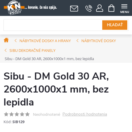
Prejsť
NÁKUPNÝ
KOŠÍK
na
obsah
HĽADAŤ
Domov
NÁBYTKOVÉ DOSKY A HRANY
NÁBYTKOVÉ DOSKY
SIBU DEKORAČNÉ PANELY
Sibu - DM Gold 30 AR, 2600x1000x1 mm, bez lepidla
Sibu - DM Gold 30 AR,
2600x1000x1 mm, bez
lepidla
Podrobnosti hodnotenia
Neohodnotené
Kód:
SIB129