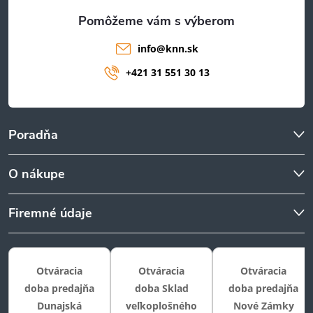
e
info
@
knn.sk
+421 31 551 30 13
Poradňa
O nákupe
Firemné údaje
Otváracia
Otváracia
Otváracia
doba predajňa
doba Sklad
doba predajňa
Dunajská
veľkoplošného
Nové Zámky