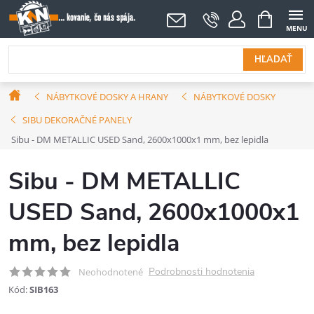
Prejsť
NÁKUPNÝ
KOŠÍK
na
obsah
HĽADAŤ
Domov
NÁBYTKOVÉ DOSKY A HRANY
NÁBYTKOVÉ DOSKY
SIBU DEKORAČNÉ PANELY
Sibu - DM METALLIC USED Sand, 2600x1000x1 mm, bez lepidla
Sibu - DM METALLIC
USED Sand, 2600x1000x1
mm, bez lepidla
Podrobnosti hodnotenia
Neohodnotené
Kód:
SIB163