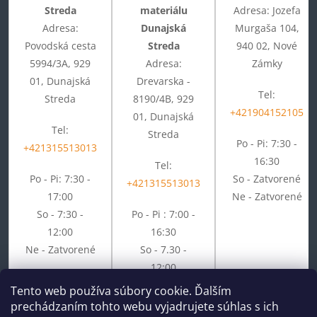
Streda
materiálu
Adresa: Jozefa
Adresa:
Dunajská
Murgaša 104,
Povodská cesta
Streda
940 02, Nové
5994/3A, 929
Adresa:
Zámky
01, Dunajská
Drevarska -
Tel:
Streda
8190/4B, 929
+421904152105
01, Dunajská
Tel:
Streda
Po - Pi: 7:30 -
+421315513013
16:30
Tel:
Po - Pi: 7:30 -
So - Zatvorené
+421315513013
17:00
Ne - Zatvorené
So - 7:30 -
Po - Pi : 7:00 -
12:00
16:30
Ne - Zatvorené
So - 7.30 -
12:00
Ne - Zatvorené
Tento web používa súbory cookie. Ďalším
prechádzaním tohto webu vyjadrujete súhlas s ich