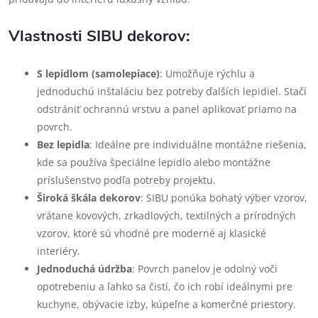
Vlastnosti SIBU dekorov:
S lepidlom (samolepiace)
: Umožňuje rýchlu a
jednoduchú inštaláciu bez potreby ďalších lepidiel. Stačí
odstrániť ochrannú vrstvu a panel aplikovať priamo na
povrch.
Bez lepidla
: Ideálne pre individuálne montážne riešenia,
kde sa používa špeciálne lepidlo alebo montážne
príslušenstvo podľa potreby projektu.
Široká škála dekorov
: SIBU ponúka bohatý výber vzorov,
vrátane kovových, zrkadlových, textilných a prírodných
vzorov, ktoré sú vhodné pre moderné aj klasické
interiéry.
Jednoduchá údržba
: Povrch panelov je odolný voči
opotrebeniu a ľahko sa čistí, čo ich robí ideálnymi pre
kuchyne, obývacie izby, kúpeľne a komerčné priestory.