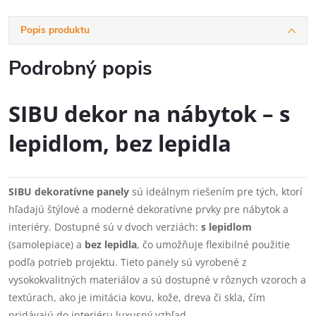
Popis produktu
Podrobný popis
SIBU dekor na nábytok – s
lepidlom, bez lepidla
SIBU dekoratívne panely
sú ideálnym riešením pre tých, ktorí
hľadajú štýlové a moderné dekoratívne prvky pre nábytok a
interiéry. Dostupné sú v dvoch verziách:
s lepidlom
(samolepiace) a
bez lepidla
, čo umožňuje flexibilné použitie
podľa potrieb projektu. Tieto panely sú vyrobené z
vysokokvalitných materiálov a sú dostupné v rôznych vzoroch a
textúrach, ako je imitácia kovu, kože, dreva či skla, čím
pridávajú do interiéru luxusný vzhľad.