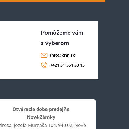
info
@
knn.sk
+421 31 551 30 13
Otváracia doba predajňa
Nové Zámky
dresa: Jozefa Murgaša 104, 940 02, Nové