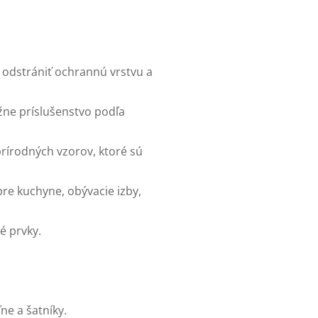
í odstrániť ochrannú vrstvu a
ážne príslušenstvo podľa
prírodných vzorov, ktoré sú
 pre kuchyne, obývacie izby,
é prvky.
ne a šatníky.