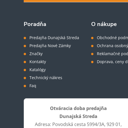
p
ä
Poradňa
O nákupe
t
Predajňa Dunajská Streda
Obchodné podm
Predajňa Nové Zámky
Ochrana osobný
i
Značky
Reklamačné po
Kontakty
Doprava, ceny d
e
Katalógy
Technický nákres
Faq
Otváracia doba predajňa
Dunajská Streda
Adresa: Povodská cesta 5994/3A, 929 01,