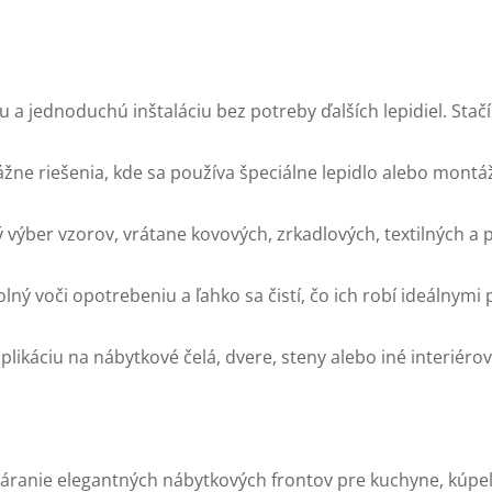
u a jednoduchú inštaláciu bez potreby ďalších lepidiel. Stač
ážne riešenia, kde sa používa špeciálne lepidlo alebo mont
 výber vzorov, vrátane kovových, zrkadlových, textilných a 
lný voči opotrebeniu a ľahko sa čistí, čo ich robí ideálnymi
plikáciu na nábytkové čelá, dvere, steny alebo iné interiérov
áranie elegantných nábytkových frontov pre kuchyne, kúpeľ