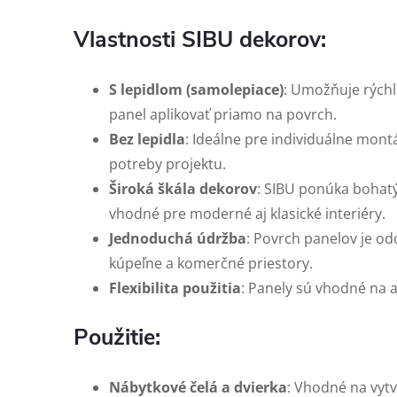
Vlastnosti SIBU dekorov:
S lepidlom (samolepiace)
: Umožňuje rýchl
panel aplikovať priamo na povrch.
Bez lepidla
: Ideálne pre individuálne mont
potreby projektu.
Široká škála dekorov
: SIBU ponúka bohatý
vhodné pre moderné aj klasické interiéry.
Jednoduchá údržba
: Povrch panelov je odo
kúpeľne a komerčné priestory.
Flexibilita použitia
: Panely sú vhodné na a
Použitie:
Nábytkové čelá a dvierka
: Vhodné na vytv