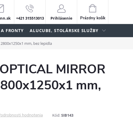
NÁKUPNÝ
KOŠÍK
nn.sk
+421 315513013
Prihlásenie
Prázdny košík
 A FRONTY
ALUCUBE, STOLÁRSKE SLUŽBY
 2800x1250x1 mm, bez lepidla
M OPTICAL MIRROR
2800x1250x1 mm,
odrobnosti hodnotenia
Kód:
SIB143