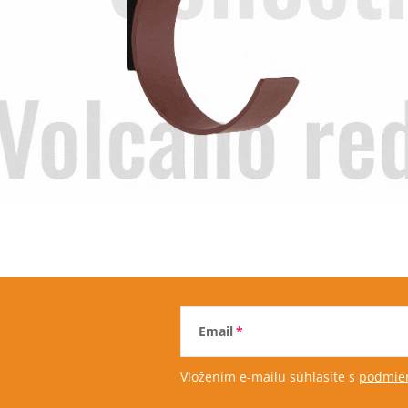
Email
Vložením e-mailu súhlasíte s
podmien