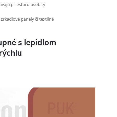
ávajú priestoru osobitý
zrkadlové panely či textilné
upné s lepidlom
 rýchlu