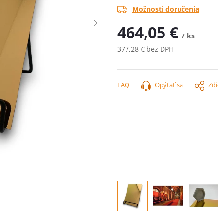
Možnosti doručenia
464,05 €
/ ks
377,28 € bez DPH
Jednotková
cena:
FAQ
Opýtať sa
Zdi