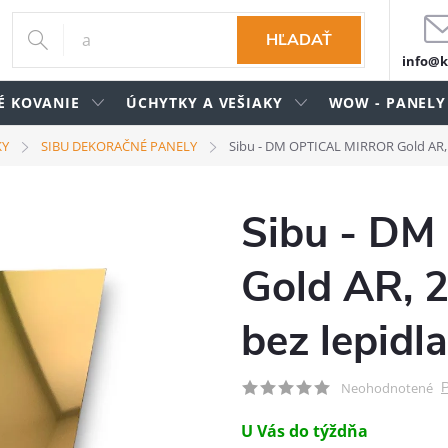
HĽADAŤ
info@k
É KOVANIE
ÚCHYTKY A VEŠIAKY
WOW - PANELY
KY
SIBU DEKORAČNÉ PANELY
Sibu - DM OPTICAL MIRROR Gold AR,
Sibu - D
Gold AR, 
bez lepidla
P
Neohodnotené
U Vás do týždňa