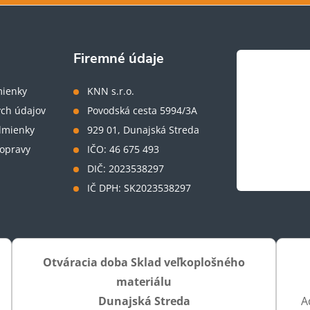
Firemné údaje
ienky
KNN s.r.o.
ch údajov
Povodská cesta 5994/3A
dmienky
929 01, Dunajská Streda
opravy
IČO: 46 675 493
DIČ: 2023538297
IČ DPH: SK2023538297
Otváracia doba Sklad veľkoplošného
materiálu
Dunajská Streda
A