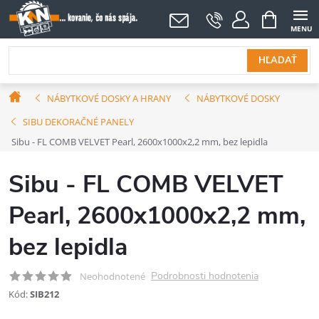
Prejsť
NÁKUPNÝ
KOŠÍK
na
obsah
HĽADAŤ
Domov
NÁBYTKOVÉ DOSKY A HRANY
NÁBYTKOVÉ DOSKY
SIBU DEKORAČNÉ PANELY
Sibu - FL COMB VELVET Pearl, 2600x1000x2,2 mm, bez lepidla
Sibu - FL COMB VELVET
Pearl, 2600x1000x2,2 mm,
bez lepidla
Podrobnosti hodnotenia
Neohodnotené
Kód:
SIB212