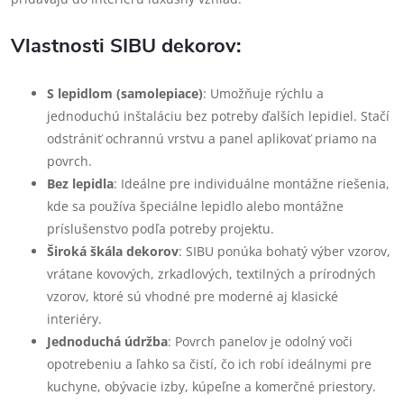
Vlastnosti SIBU dekorov:
S lepidlom (samolepiace)
: Umožňuje rýchlu a
jednoduchú inštaláciu bez potreby ďalších lepidiel. Stačí
odstrániť ochrannú vrstvu a panel aplikovať priamo na
povrch.
Bez lepidla
: Ideálne pre individuálne montážne riešenia,
kde sa používa špeciálne lepidlo alebo montážne
príslušenstvo podľa potreby projektu.
Široká škála dekorov
: SIBU ponúka bohatý výber vzorov,
vrátane kovových, zrkadlových, textilných a prírodných
vzorov, ktoré sú vhodné pre moderné aj klasické
interiéry.
Jednoduchá údržba
: Povrch panelov je odolný voči
opotrebeniu a ľahko sa čistí, čo ich robí ideálnymi pre
kuchyne, obývacie izby, kúpeľne a komerčné priestory.