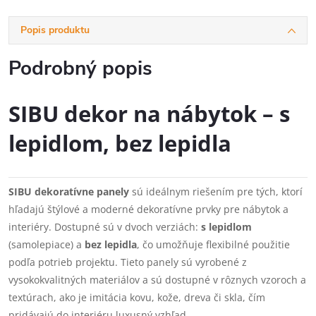
Popis produktu
Podrobný popis
SIBU dekor na nábytok – s
lepidlom, bez lepidla
SIBU dekoratívne panely
sú ideálnym riešením pre tých, ktorí
hľadajú štýlové a moderné dekoratívne prvky pre nábytok a
interiéry. Dostupné sú v dvoch verziách:
s lepidlom
(samolepiace) a
bez lepidla
, čo umožňuje flexibilné použitie
podľa potrieb projektu. Tieto panely sú vyrobené z
vysokokvalitných materiálov a sú dostupné v rôznych vzoroch a
textúrach, ako je imitácia kovu, kože, dreva či skla, čím
pridávajú do interiéru luxusný vzhľad.