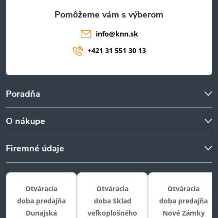
e
info
@
knn.sk
+421 31 551 30 13
Poradňa
O nákupe
Firemné údaje
Otváracia
Otváracia
Otváracia
doba predajňa
doba Sklad
doba predajňa
Dunajská
veľkoplošného
Nové Zámky