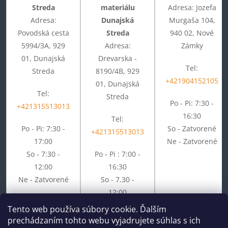
Streda
materiálu
Adresa: Jozefa
Adresa:
Dunajská
Murgaša 104,
Povodská cesta
Streda
940 02, Nové
5994/3A, 929
Adresa:
Zámky
01, Dunajská
Drevarska -
Tel:
Streda
8190/4B, 929
+421904152105
01, Dunajská
Tel:
Streda
Po - Pi: 7:30 -
+421315513013
16:30
Tel:
Po - Pi: 7:30 -
So - Zatvorené
+421315513013
17:00
Ne - Zatvorené
So - 7:30 -
Po - Pi : 7:00 -
12:00
16:30
Ne - Zatvorené
So - 7.30 -
12:00
Ne - Zatvorené
Tento web používa súbory cookie. Ďalším
prechádzaním tohto webu vyjadrujete súhlas s ich