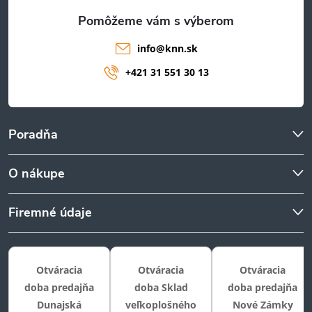
e
info
@
knn.sk
+421 31 551 30 13
Poradňa
O nákupe
Firemné údaje
Otváracia
Otváracia
Otváracia
doba predajňa
doba Sklad
doba predajňa
Dunajská
veľkoplošného
Nové Zámky