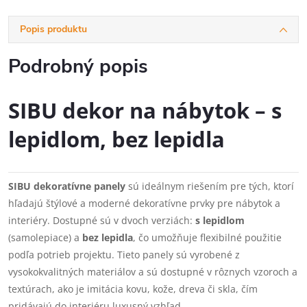
Popis produktu
Podrobný popis
SIBU dekor na nábytok – s
lepidlom, bez lepidla
SIBU dekoratívne panely
sú ideálnym riešením pre tých, ktorí
hľadajú štýlové a moderné dekoratívne prvky pre nábytok a
interiéry. Dostupné sú v dvoch verziách:
s lepidlom
(samolepiace) a
bez lepidla
, čo umožňuje flexibilné použitie
podľa potrieb projektu. Tieto panely sú vyrobené z
vysokokvalitných materiálov a sú dostupné v rôznych vzoroch a
textúrach, ako je imitácia kovu, kože, dreva či skla, čím
pridávajú do interiéru luxusný vzhľad.