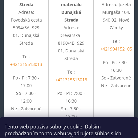
Streda
materiálu
Adresa: Jozefa
Adresa:
Dunajská
Murgaša 104,
Povodská cesta
Streda
940 02, Nové
5994/3A, 929
Adresa:
Zámky
01, Dunajská
Drevarska -
Tel:
Streda
8190/4B, 929
+421904152105
01, Dunajská
Tel:
Streda
Po - Pi: 7:30 -
+421315513013
16:30
Tel:
Po - Pi: 7:30 -
So - Zatvorené
+421315513013
17:00
Ne - Zatvorené
So - 7:30 -
Po - Pi : 7:00 -
12:00
16:30
Ne - Zatvorené
So - 7.30 -
12:00
Ne - Zatvorené
Tento web používa súbory cookie. Ďalším
prechádzaním tohto webu vyjadrujete súhlas s ich