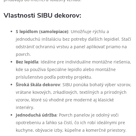
Vlastnosti SIBU dekorov:
S lepidlom (samolepiace)
: Umožňuje rýchlu a
jednoduchú inštaláciu bez potreby ďalších lepidiel. Stačí
odstrániť ochrannú vrstvu a panel aplikovať priamo na
povrch.
Bez lepidla
: Ideálne pre individuálne montážne riešenia,
kde sa používa špeciálne lepidlo alebo montážne
príslušenstvo podľa potreby projektu.
Široká škála dekorov
: SIBU ponúka bohatý výber vzorov,
vrátane kovových, zrkadlových, textilných a prírodných
vzorov, ktoré sú vhodné pre moderné aj klasické
interiéry.
Jednoduchá údržba
: Povrch panelov je odolný voči
opotrebeniu a ľahko sa čistí, čo ich robí ideálnymi pre
kuchyne, obývacie izby, kúpeľne a komerčné priestory.