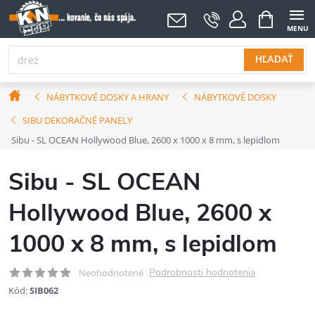
Prejsť
NÁKUPNÝ
KOŠÍK
na
obsah
HĽADAŤ
Domov
NÁBYTKOVÉ DOSKY A HRANY
NÁBYTKOVÉ DOSKY
SIBU DEKORAČNÉ PANELY
Sibu - SL OCEAN Hollywood Blue, 2600 x 1000 x 8 mm, s lepidlom
Sibu - SL OCEAN
Hollywood Blue, 2600 x
1000 x 8 mm, s lepidlom
Podrobnosti hodnotenia
Neohodnotené
Kód:
SIB062