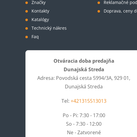
i
Značky
Reklamačné po
Kontakty
Doprava, ceny d
e
Katalógy
Technický nákres
Faq
Otváracia doba predajňa
Dunajská Streda
Adresa: Povodská cesta 5994/3A, 929 01,
Dunajská Streda
Tel:
+421315513013
Po - Pi: 7:30 - 17:00
So - 7:30 - 12:00
Ne - Zatvorené