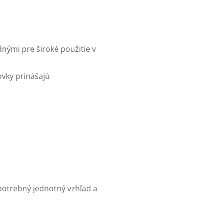
nými pre široké použitie v
ovky prinášajú
 potrebný jednotný vzhľad a