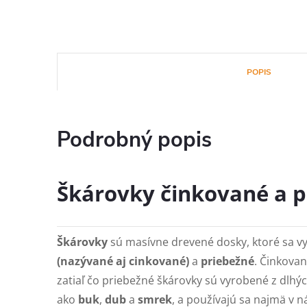
POPIS
Podrobný popis
Škárovky činkované a pr
Škárovky
sú masívne drevené dosky, ktoré sa v
(nazývané aj cinkované)
a
priebežné
. Činkovan
zatiaľ čo priebežné škárovky sú vyrobené z dlhýc
ako
buk
,
dub
a
smrek
, a používajú sa najmä v n