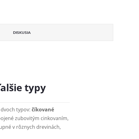
DISKUSIA
alšie typy
 dvoch typov:
číkované
spojené zubovitým cinkovaním,
stupné v rôznych drevinách,