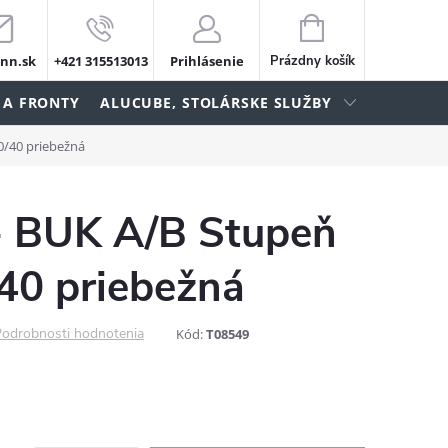
NÁKUPNÝ
KOŠÍK
nn.sk
+421 315513013
Prihlásenie
Prázdny košík
 A FRONTY
ALUCUBE, STOLÁRSKE SLUŽBY
0/40 priebežná
- BUK A/B Stupeň
40 priebežná
odrobnosti hodnotenia
Kód:
T08549