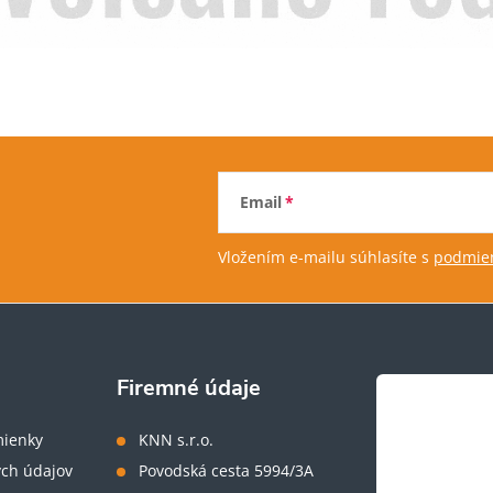
Email
Vložením e-mailu súhlasíte s
podmien
Firemné údaje
ienky
KNN s.r.o.
ch údajov
Povodská cesta 5994/3A