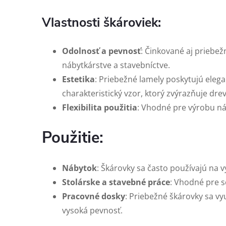
Vlastnosti škároviek:
Odolnosť a pevnosť
: Činkované aj priebe
nábytkárstve a stavebníctve.
Estetika
: Priebežné lamely poskytujú elega
charakteristický vzor, ktorý zvýrazňuje dre
Flexibilita použitia
: Vhodné pre výrobu náb
Použitie:
Nábytok
: Škárovky sa často používajú na 
Stolárske a stavebné práce
: Vhodné pre s
Pracovné dosky
: Priebežné škárovky sa v
vysoká pevnosť.