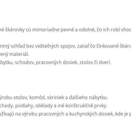
žné škárovky sú mimoriadne pevné a odolné, čo ich robí vhod
ntný vzhľad bez viditeľných spojov, zatiaľ čo činkované škár
vený materiál.
ytku, schodov, pracovných dosiek, stolov či dverí.
výrobu stolov, komôd, skriniek a ďalšieho nábytku.
chody, podlahy, obklady a iné konštrukčné prvky.
yužívajú na výrobu pracovných a kuchynských dosiek, kde je