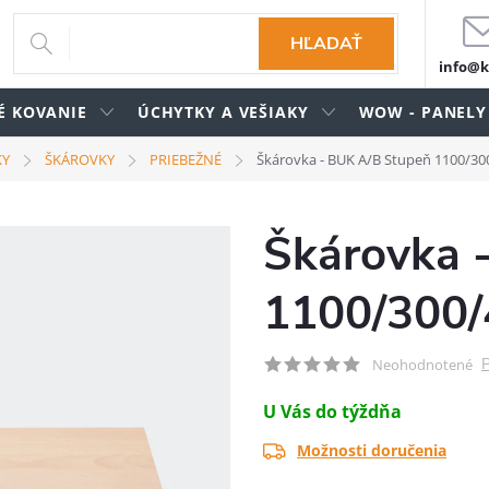
HĽADAŤ
info@k
É KOVANIE
ÚCHYTKY A VEŠIAKY
WOW - PANELY
KY
ŠKÁROVKY
PRIEBEŽNÉ
Škárovka - BUK A/B Stupeň 1100/30
Škárovka 
1100/300/
P
Neohodnotené
U Vás do týždňa
Možnosti doručenia