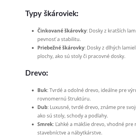
Typy škároviek:
Činkované škárovky
: Dosky z kratších la
pevnosť a stabilitu.
Priebežné škárovky
: Dosky z dlhých lamie
plochy, ako sú stoly či pracovné dosky.
Drevo:
Buk
: Tvrdé a odolné drevo, ideálne pre vý
rovnomernú štruktúru.
Dub
: Luxusné, tvrdé drevo, známe pre svoj
ako sú stoly, schody a podlahy.
Smrek
: Ľahké a mäkšie drevo, vhodné pre 
stavebníctve a nábytkárstve.