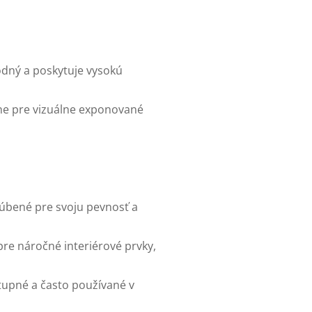
odný a poskytuje vysokú
lne pre vizuálne exponované
ľúbené pre svoju pevnosť a
pre náročné interiérové prvky,
tupné a často používané v