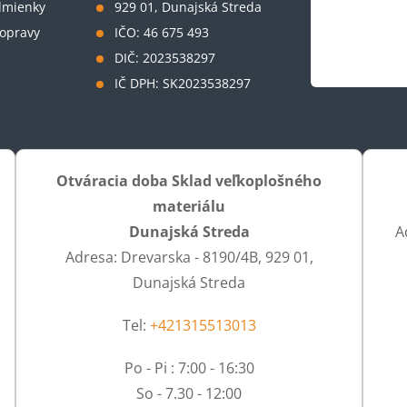
dmienky
929 01, Dunajská Streda
opravy
IČO: 46 675 493
DIČ: 2023538297
IČ DPH: SK2023538297
Otváracia doba Sklad veľkoplošného
materiálu
Dunajská Streda
A
Adresa: Drevarska - 8190/4B, 929 01,
Dunajská Streda
Tel:
+421315513013
Po - Pi : 7:00 - 16:30
So - 7.30 - 12:00