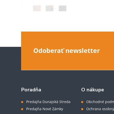
Z
Odoberať newsletter
á
p
ä
Poradňa
O nákupe
t
Predajňa Dunajská Streda
Obchodné podm
Predajňa Nové Zámky
Ochrana osobný