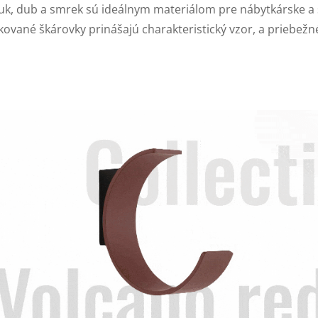
uk, dub a smrek sú ideálnym materiálom pre nábytkárske a 
nkované škárovky prinášajú charakteristický vzor, a priebež