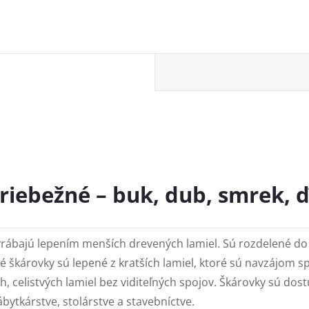
iebežné – buk, dub, smrek, ď
yrábajú lepením menších drevených lamiel. Sú rozdelené do
é škárovky sú lepené z kratších lamiel, ktoré sú navzájom 
h, celistvých lamiel bez viditeľných spojov. Škárovky sú do
ábytkárstve, stolárstve a stavebníctve.