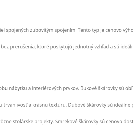
miel spojených zubovitým spojením. Tento typ je cenovo výh
l bez prerušenia, ktoré poskytujú jednotný vzhľad a sú ideá
robu nábytku a interiérových prvkov. Bukové škárovky sú ob
u trvanlivosť a krásnu textúru. Dubové škárovky sú ideálne 
rôzne stolárske projekty. Smrekové škárovky sú cenovo dos