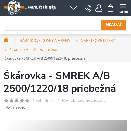
Prejsť
NÁKUPNÝ
KOŠÍK
na
obsah
HĽADAŤ
Domov
NÁBYTKOVÉ DOSKY A HRANY
NÁBYTKOVÉ DOSKY
ŠKÁROVKY
PRIEBEŽNÉ
Škárovka - SMREK A/B 2500/1220/18 priebežná
Škárovka - SMREK A/B
2500/1220/18 priebežná
Podrobnosti hodnotenia
Neohodnotené
Kód:
T03595