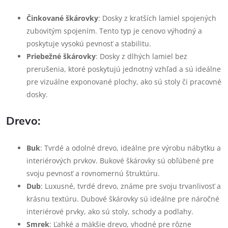
Činkované škárovky
: Dosky z kratších lamiel spojených
zubovitým spojením. Tento typ je cenovo výhodný a
poskytuje vysokú pevnosť a stabilitu.
Priebežné škárovky
: Dosky z dlhých lamiel bez
prerušenia, ktoré poskytujú jednotný vzhľad a sú ideálne
pre vizuálne exponované plochy, ako sú stoly či pracovné
dosky.
Drevo:
Buk
: Tvrdé a odolné drevo, ideálne pre výrobu nábytku a
interiérových prvkov. Bukové škárovky sú obľúbené pre
svoju pevnosť a rovnomernú štruktúru.
Dub
: Luxusné, tvrdé drevo, známe pre svoju trvanlivosť a
krásnu textúru. Dubové škárovky sú ideálne pre náročné
interiérové prvky, ako sú stoly, schody a podlahy.
Smrek
: Ľahké a mäkšie drevo, vhodné pre rôzne