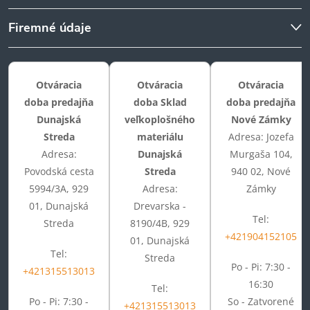
Firemné údaje
Otváracia
Otváracia
Otváracia
doba predajňa
doba Sklad
doba predajňa
Dunajská
veľkoplošného
Nové Zámky
Streda
materiálu
Adresa: Jozefa
Adresa:
Dunajská
Murgaša 104,
Povodská cesta
Streda
940 02, Nové
5994/3A, 929
Adresa:
Zámky
01, Dunajská
Drevarska -
Tel:
Streda
8190/4B, 929
+421904152105
01, Dunajská
Tel:
Streda
Po - Pi: 7:30 -
+421315513013
16:30
Tel:
Po - Pi: 7:30 -
So - Zatvorené
+421315513013