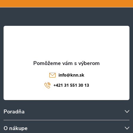
ä
t
i
e
info
@
knn.sk
+421 31 551 30 13
Poradňa
O nákupe