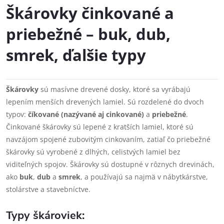
Škárovky činkované a
priebežné – buk, dub,
smrek, ďalšie typy
Škárovky
sú masívne drevené dosky, ktoré sa vyrábajú
lepením menších drevených lamiel. Sú rozdelené do dvoch
typov:
číkované (nazývané aj cinkované)
a
priebežné
.
Činkované škárovky sú lepené z kratších lamiel, ktoré sú
navzájom spojené zubovitým cinkovaním, zatiaľ čo priebežné
škárovky sú vyrobené z dlhých, celistvých lamiel bez
viditeľných spojov. Škárovky sú dostupné v rôznych drevinách,
ako
buk
,
dub
a
smrek
, a používajú sa najmä v nábytkárstve,
stolárstve a stavebníctve.
Typy škároviek: