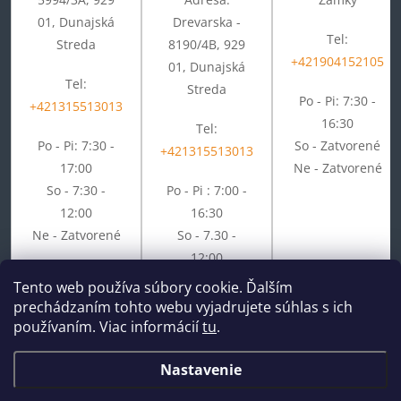
01, Dunajská
Drevarska -
Tel:
Streda
8190/4B, 929
+421904152105
01, Dunajská
Tel:
Streda
Po - Pi: 7:30 -
+421315513013
16:30
Tel:
Po - Pi: 7:30 -
So - Zatvorené
+421315513013
17:00
Ne - Zatvorené
So - 7:30 -
Po - Pi : 7:00 -
12:00
16:30
Ne - Zatvorené
So - 7.30 -
12:00
Ne - Zatvorené
Tento web používa súbory cookie. Ďalším
prechádzaním tohto webu vyjadrujete súhlas s ich
používaním. Viac informácií
tu
.
Nastavenie