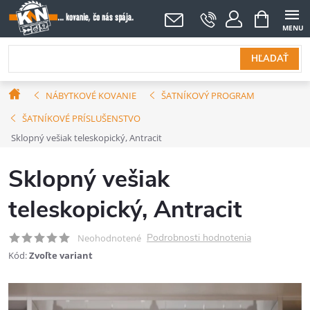
Prejsť
NÁKUPNÝ
KOŠÍK
na
obsah
HĽADAŤ
Domov
NÁBYTKOVÉ KOVANIE
ŠATNÍKOVÝ PROGRAM
ŠATNÍKOVÉ PRÍSLUŠENSTVO
Sklopný vešiak teleskopický, Antracit
Sklopný vešiak
teleskopický, Antracit
Podrobnosti hodnotenia
Neohodnotené
Kód:
Zvoľte variant