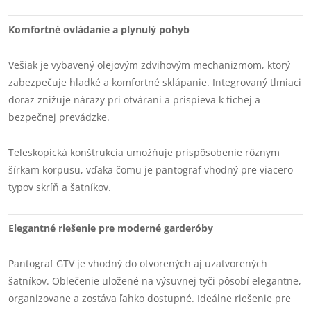
Komfortné ovládanie a plynulý pohyb
Vešiak je vybavený olejovým zdvihovým mechanizmom, ktorý
zabezpečuje hladké a komfortné sklápanie. Integrovaný tlmiaci
doraz znižuje nárazy pri otváraní a prispieva k tichej a
bezpečnej prevádzke.
Teleskopická konštrukcia umožňuje prispôsobenie rôznym
šírkam korpusu, vďaka čomu je pantograf vhodný pre viacero
typov skríň a šatníkov.
Elegantné riešenie pre moderné garderóby
Pantograf GTV je vhodný do otvorených aj uzatvorených
šatníkov. Oblečenie uložené na výsuvnej tyči pôsobí elegantne,
organizovane a zostáva ľahko dostupné. Ideálne riešenie pre