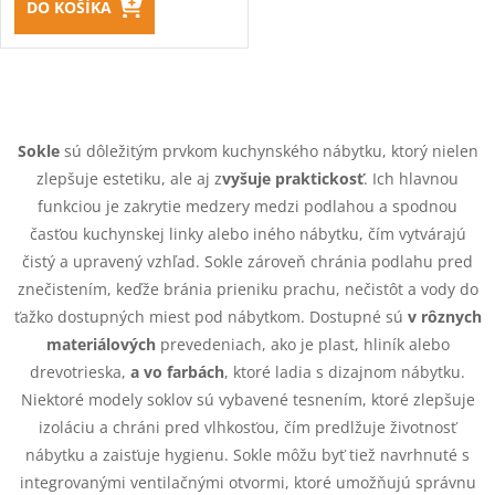
DO KOŠÍKA
O
v
Sokle
sú dôležitým prvkom kuchynského nábytku, ktorý nielen
zlepšuje estetiku, ale aj z
vyšuje praktickosť
. Ich hlavnou
l
funkciou je zakrytie medzery medzi podlahou a spodnou
á
časťou kuchynskej linky alebo iného nábytku, čím vytvárajú
čistý a upravený vzhľad. Sokle zároveň chránia podlahu pred
d
znečistením, keďže bránia prieniku prachu, nečistôt a vody do
ťažko dostupných miest pod nábytkom. Dostupné sú
v rôznych
a
materiálových
prevedeniach, ako je plast, hliník alebo
c
drevotrieska,
a vo farbách
, ktoré ladia s dizajnom nábytku.
Niektoré modely soklov sú vybavené tesnením, ktoré zlepšuje
i
izoláciu a chráni pred vlhkosťou, čím predlžuje životnosť
e
nábytku a zaisťuje hygienu. Sokle môžu byť tiež navrhnuté s
integrovanými ventilačnými otvormi, ktoré umožňujú správnu