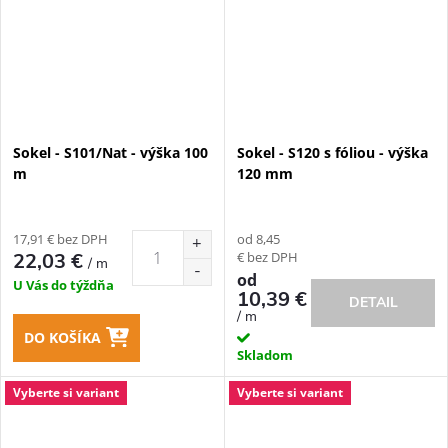
Sokel - S101/Nat - výška 100
Sokel - S120 s fóliou - výška
m
120 mm
17,91 € bez DPH
od 8,45
€ bez DPH
22,03 €
/ m
od
U Vás do týždňa
10,39 €
DETAIL
/ m
DO KOŠÍKA
Skladom
Vyberte si variant
Vyberte si variant