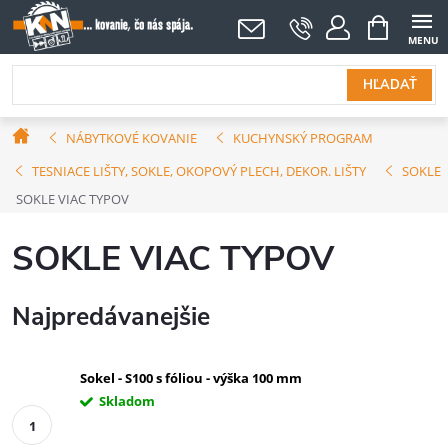
Prejsť
NÁKUPNÝ
KOŠÍK
na
obsah
HĽADAŤ
Domov
NÁBYTKOVÉ KOVANIE
KUCHYNSKÝ PROGRAM
TESNIACE LIŠTY, SOKLE, OKOPOVÝ PLECH, DEKOR. LIŠTY
SOKLE
SOKLE VIAC TYPOV
SOKLE VIAC TYPOV
Najpredávanejšie
Sokel - S100 s fóliou - výška 100 mm
Skladom