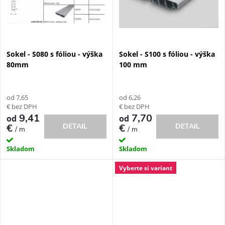
v
Sokel - S080 s fóliou - výška
Sokel - S100 s fóliou - výška
80mm
100 mm
od 7,65
od 6,26
€ bez DPH
€ bez DPH
9,41
7,70
od
od
€
DETAIL
€
DETAIL
/ m
/ m
Skladom
Skladom
Vyberte si variant