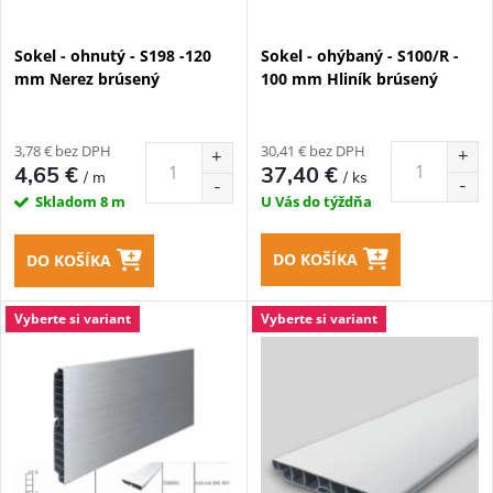
e
p
Sokel - ohnutý - S198 -120
Sokel - ohýbaný - S100/R -
p
mm Nerez brúsený
100 mm Hliník brúsený
r
r
o
3,78 € bez DPH
30,41 € bez DPH
o
4,65 €
37,40 €
/ m
/ ks
d
Skladom
8 m
U Vás do týždňa
d
u
DO KOŠÍKA
DO KOŠÍKA
u
k
Vyberte si variant
Vyberte si variant
k
t
t
o
o
v