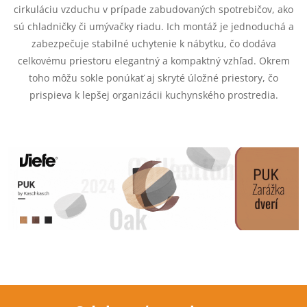
p
cirkuláciu vzduchu v prípade zabudovaných spotrebičov, ako
sú chladničky či umývačky riadu. Ich montáž je jednoduchá a
r
zabezpečuje stabilné uchytenie k nábytku, čo dodáva
v
celkovému priestoru elegantný a kompaktný vzhľad. Okrem
toho môžu sokle ponúkať aj skryté úložné priestory, čo
k
prispieva k lepšej organizácii kuchynského prostredia.
y
v
ý
p
i
s
u