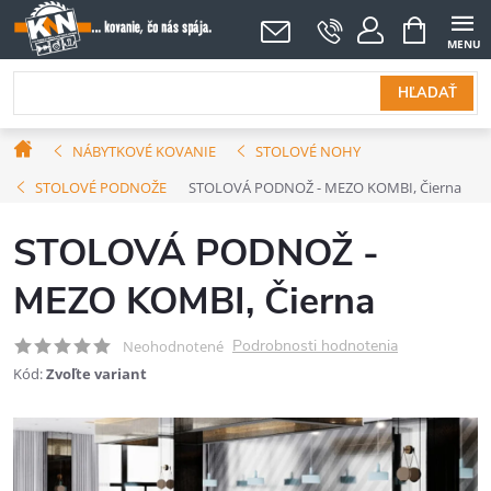
Prejsť
NÁKUPNÝ
KOŠÍK
na
obsah
HĽADAŤ
Domov
NÁBYTKOVÉ KOVANIE
STOLOVÉ NOHY
STOLOVÉ PODNOŽE
STOLOVÁ PODNOŽ - MEZO KOMBI, Čierna
STOLOVÁ PODNOŽ -
MEZO KOMBI, Čierna
Podrobnosti hodnotenia
Neohodnotené
Kód:
Zvoľte variant