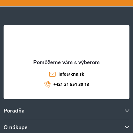
ä
t
i
e
info
@
knn.sk
+421 31 551 30 13
Poradňa
O nákupe