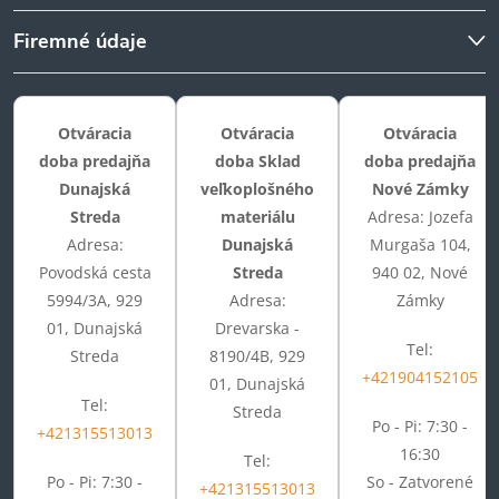
Firemné údaje
Otváracia
Otváracia
Otváracia
doba predajňa
doba Sklad
doba predajňa
Dunajská
veľkoplošného
Nové Zámky
Streda
materiálu
Adresa: Jozefa
Adresa:
Dunajská
Murgaša 104,
Povodská cesta
Streda
940 02, Nové
5994/3A, 929
Adresa:
Zámky
01, Dunajská
Drevarska -
Tel:
Streda
8190/4B, 929
+421904152105
01, Dunajská
Tel:
Streda
Po - Pi: 7:30 -
+421315513013
16:30
Tel:
Po - Pi: 7:30 -
So - Zatvorené
+421315513013