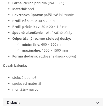
Farba:
čierna perlička (RAL 9005)
Materiál:
oceľ
Povrchová úprava:
práškové lakovanie
Profil nôh:
30 × 30 × 2 mm
Profil priečnikov:
50 × 20 × 1,2 mm
Spodné ukončenie:
rektifikačné pätky
Odporúčaný rozmer stolovej dosky:
minimálne:
600 × 600 mm
maximálne:
1500 × 1500 mm
Forma dodania:
rozložené (knock down)
Obsah balenia:
stolová podnož
spojovací materiál
montážny návod
Diskusia