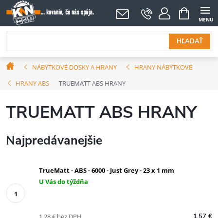
Prejsť
NÁKUPNÝ
KOŠÍK
na
obsah
HĽADAŤ
Domov
NÁBYTKOVÉ DOSKY A HRANY
HRANY NÁBYTKOVÉ
HRANY ABS
TRUEMATT ABS HRANY
TRUEMATT ABS HRANY
Najpredávanejšie
TrueMatt - ABS - 6000 - Just Grey - 23 x 1 mm
U Vás do týždňa
1,28 € bez DPH
1,57 €