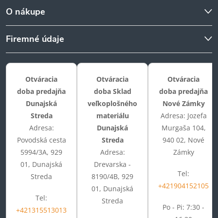
O nákupe
Firemné údaje
Otváracia
Otváracia
Otváracia
doba predajňa
doba Sklad
doba predajňa
Dunajská
veľkoplošného
Nové Zámky
Streda
materiálu
Adresa: Jozefa
Adresa:
Dunajská
Murgaša 104,
Povodská cesta
Streda
940 02, Nové
5994/3A, 929
Adresa:
Zámky
01, Dunajská
Drevarska -
Tel:
Streda
8190/4B, 929
+421904152105
01, Dunajská
Tel:
Streda
Po - Pi: 7:30 -
+421315513013